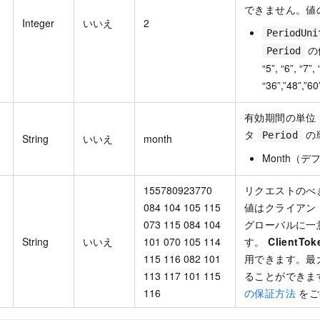
できません。値
Integer
いいえ
2
PeriodUni
の値：
Period
“5”, “6”, “7”, 
“36”,”48”,”60
有効期間の単位
タ
の
Period
String
いいえ
month
Month（デ
155780923770
リクエストのべ
084 104 105 115
値はクライアン
073 115 084 104
グローバルに一
String
いいえ
101 070 105 114
す。
ClientTok
115 116 082 101
用できます。最大 
113 117 101 115
ることができま
116
の保証方法
をご