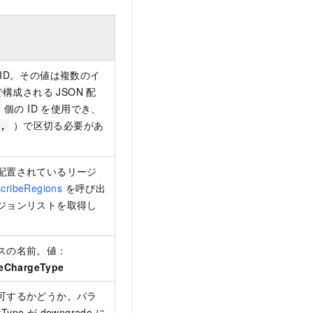
ID。その値は複数のイ
で構成される JSON 配
 個の ID を使用でき、
）で区切る必要があ
,
配置されているリージ
cribeRegions
を呼び出
ジョンリストを取得し
スの名前。値：
ceChargeType
可するかどうか。パラ
Type が downgrade に