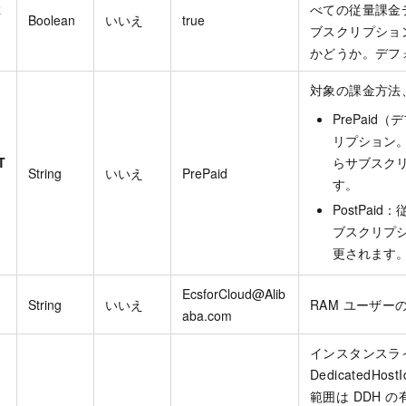
k
べての従量課金
Boolean
いいえ
true
ブスクリプショ
かどうか。デフォ
対象の課金方法
PrePai
リプション
T
らサブスク
String
いいえ
PrePaid
す。
PostPai
ブスクリプ
更されます
EcsforCloud@Alib
String
いいえ
RAM ユーザー
aba.com
インスタンスラ
DedicatedH
範囲は DDH 