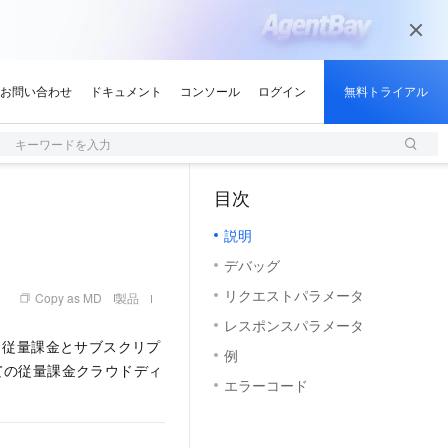
キーワードを入力
目次
（1）
説明
デバッグ
リクエストパラメータ
Copy as MD
製品
レスポンスパラメータ
、従量課金とサブスクリプ
例
ての従量課金クラウドディ
エラーコード