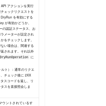
の API アクションを実行
限チェックリクエストを
DryRun を有効にする
sKey が有効かどうか、
ザーの認証ステータス、お
パラメーターが設定され
うかをチェックします。
がない場合は、関連する
が返されます。それ以外
に
DryRunOperation
デフォルト）：通常のリクエ
、チェック後に 2XX
テータスコードを返し、リ
ータスを直接照会しま
マウントされているす