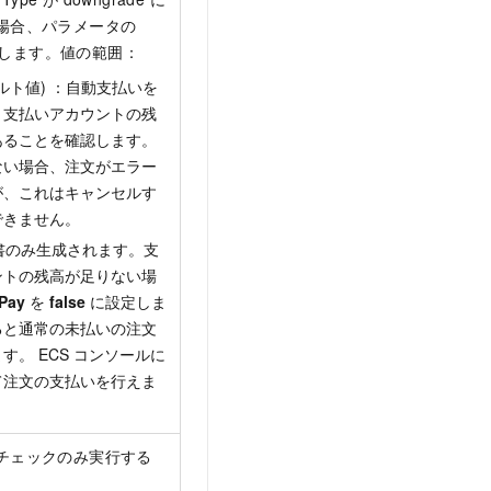
場合、パラメータの
無視します。値の範囲：
フォルト値) ：自動支払いを
。支払いアカウントの残
あることを確認します。
ない場合、注文がエラー
が、これはキャンセルす
できません。
請求書のみ生成されます。支
ントの残高が足りない場
Pay
を
false
に設定しま
ると通常の未払いの注文
す。 ECS コンソールに
て注文の支払いを行えま
チェックのみ実行する