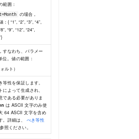
の範囲：
の場合，
t=Month
{ “1”, “2”, “3”, “4”,
“8”, “9”, “12”, “24”,
”}
，すなわち、パラメー
単位。値の範囲：
フォルト）
き等性を保証します。
トによって生成され、
意である必要がありま
en
は ASCII 文字のみ使
64 ASCII 文字を含め
す。詳細は、
べき等性
参照ください。