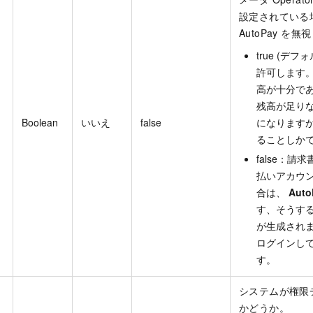
設定されている
AutoPay を
true (デ
許可します
高が十分で
残高が足り
Boolean
いいえ
false
になります
ることしか
false：
払いアカウ
合は、
Auto
す、そうす
が生成されま
ログインし
す。
システムが権限
かどうか。