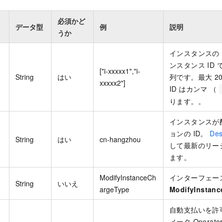
必須かど
データ型
例
説明
うか
インスタンスの 
ンスタンス ID 
["i-xxxxx1","i-
String
はい
列です。最大 20
xxxxx2"]
ID はカンマ （
ります。。
インスタンスが
ョンの ID。
Des
String
はい
cn-hangzhou
して最新のリー
ます。
ModifyInstanceCh
インターフェー
String
いいえ
argeType
ModifyInstan
自動支払いを許
メータ Operator