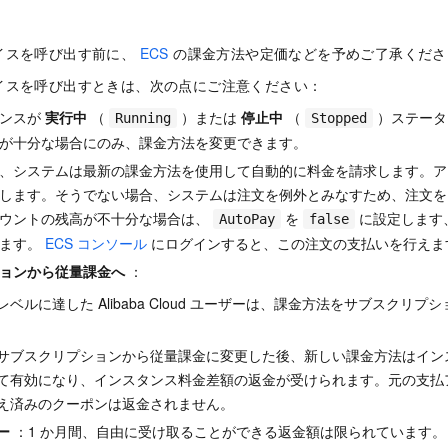
イスを呼び出す前に、
ECS
の課金方法や定価などを予めご了承くださ
イスを呼び出すときは、次の点にご注意ください：
タンスが
実行中
（
）または
停止中
（
）ステータ
Running
Stopped
が十分な場合にのみ、課金方法を変更できます。
、システムは最新の課金方法を使用して自動的に料金を請求します。ア
します。そうでない場合、システムは注文を例外とみなすため、注文を
カウントの残高が不十分な場合は、
を
に設定します
AutoPay
false
します。
ECS コンソール
にログインすると、この注文の支払いを行えま
ョンから従量課金へ
：
ベルに達した Alibaba Cloud ユーザーは、課金方法をサブスクリ
サブスクリプションから従量課金に変更した後、新しい課金方法はイン
て有効になり、インスタンス料金差額の返金が受けられます。元の支払
え済みのクーポンは返金されません。
ー
：1 か月間、自由に受け取ることができる返金額は限られています