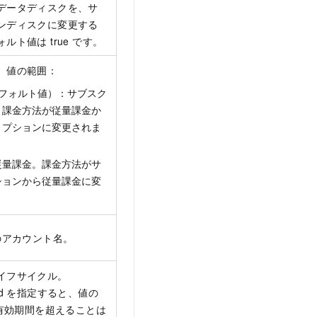
データディスクを、サ
ンディスクに変更する
ルト値は true です。
、値の範囲：
d（デフォルト値）：サブスク
。課金方法が従量課金か
リプションに変更されま
d：従量課金。課金方法がサ
ションから従量課金に変
。
のアカウント名。
イフサイクル。
ostId を指定すると、値の
の有効期間を超えることは