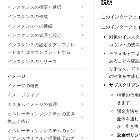
説明
インスタンスの概要と選択
インスタンスの作成
このインターフェ
インスタンスへの接続
このインターフェ
インスタンスの管理と設定
対象のインス
インスタンスの設定をアップグレ
カウントの残高
ードまたはダウングレードする
デフォルトでは
あることを確認
インスタンスのリリース
りません。ア
イメージ
の注文を生成
サブスクリプシ
イメージの概要
イメージタイプ
特定の信用レ
きます。
カスタムイメージの管理
課金方法を
オペレーティングシステムの置き
全体を通し
換えと移行
が、引き換
オペレーティングシステムのメン
返金ポリシ
テナンスサイクルと提供終了のガ