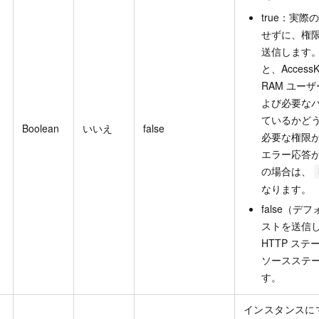
true：実際
せずに、権
送信します。
と、Acces
RAM ユー
よび必要な
ているかど
Boolean
いいえ
false
必要な権限
エラー応答
の場合は、
なります。
false（
ストを送信し
HTTP ス
ソースステ
す。
インスタンスに