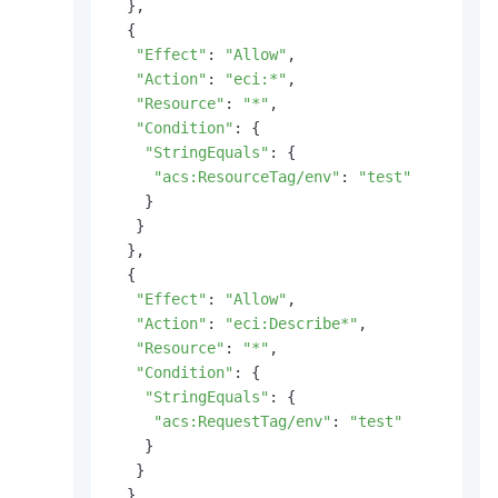
  },

  {

"Effect"
: 
"Allow"
,

"Action"
: 
"eci:*"
,

"Resource"
: 
"*"
,

"Condition"
: {

"StringEquals"
: {

"acs:ResourceTag/env"
: 
"test"
    }

   }

  },

  {

"Effect"
: 
"Allow"
,

"Action"
: 
"eci:Describe*"
,

"Resource"
: 
"*"
,

"Condition"
: {

"StringEquals"
: {

"acs:RequestTag/env"
: 
"test"
    }

   }

  },
