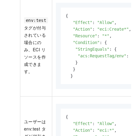
{

env:test
"Effect"
: 
"Allow"
,

タグが付与
"Action"
: 
"eci:Create*"
,

されている
"Resource"
: 
"*"
,

場合にの
"Condition"
: {

み、ECI リ
"StringEquals"
: {

"acs:RequestTag/env"
: 
"t
ソースを作
    }

成できま
   }

す。
  }
{

ユーザーは
"Effect"
: 
"Allow"
,

env:test タ
"Action"
: 
"eci:*"
,

グが付与さ