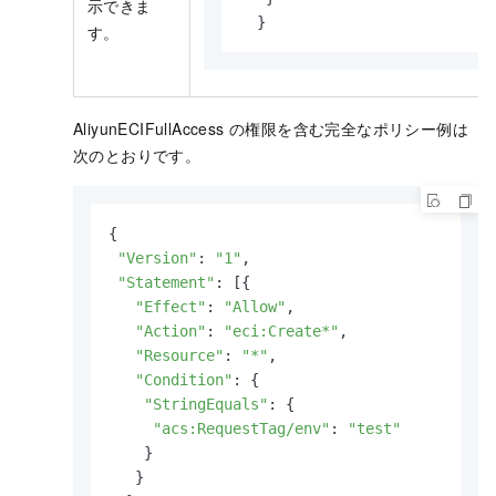
示できま
  }
す。
AliyunECIFullAccess の権限を含む完全なポリシー例は
次のとおりです。
{

"Version"
: 
"1"
,

"Statement"
: [{

"Effect"
: 
"Allow"
,

"Action"
: 
"eci:Create*"
,

"Resource"
: 
"*"
,

"Condition"
: {

"StringEquals"
: {

"acs:RequestTag/env"
: 
"test"
    }

   }
