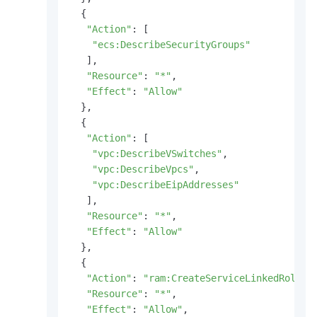
  {

"Action"
: [

"ecs:DescribeSecurityGroups"
   ],

"Resource"
: 
"*"
,

"Effect"
: 
"Allow"
  },

  {

"Action"
: [

"vpc:DescribeVSwitches"
,

"vpc:DescribeVpcs"
,

"vpc:DescribeEipAddresses"
   ],

"Resource"
: 
"*"
,

"Effect"
: 
"Allow"
  },

  {

"Action"
: 
"ram:CreateServiceLinkedRole"
,

"Resource"
: 
"*"
,

"Effect"
: 
"Allow"
,
