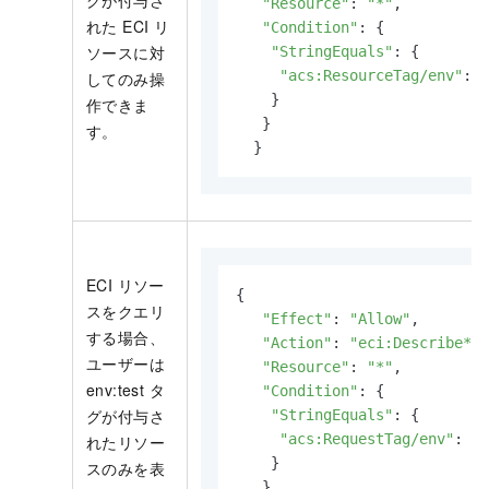
"Resource"
: 
"*"
,

れた ECI リ
"Condition"
: {

ソースに対
"StringEquals"
: {

"acs:ResourceTag/env"
: 
"
してのみ操
    }

作できま
   }

す。
  }
ECI リソー
{

スをクエリ
"Effect"
: 
"Allow"
,

する場合、
"Action"
: 
"eci:Describe*"
,

ユーザーは
"Resource"
: 
"*"
,

env:test タ
"Condition"
: {

グが付与さ
"StringEquals"
: {

"acs:RequestTag/env"
: 
"t
れたリソー
    }

スのみを表
   }
