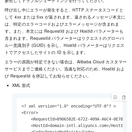
参照してトラブルシューティングを行ってください。
呼び出し中にエラーが発生すると、HTTP ステータスコードと
して 4xx または 5xx が返されます。返されるメッセージ本文に
は、特定のエラーコードおよびエラーメッセージが含まれま
す。また、本文には RequestId および HostId パラメーターも
含まれます。RequestId パラメーターはリクエストのグローバ
ル一意識別子 (GUID) を示し、HostId パラメーターはリクエス
トでアクセスしたサイトの ID を示します。
エラーの原因が特定できない場合は、Alibaba Cloud カスタマー
サービスまでご連絡ください。迅速な対応のため、HostId およ
び RequestId を併記してお知らせください。
XML 形式
<? xml version="1.0" encoding="UTF-8"? >

<Error>

    <RequestId>8906582E-6722-409A-A6C4-0E7863B7
    <HostId>domain-intl.aliyuncs.com</HostId>
