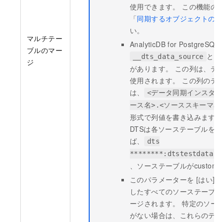
使用できます。 この機能の
「
同期するオブジェクトの
い。
マルチテー
AnalyticDB for Post
ブルのマー
とい
__dts_data_source
ジ
があります。 この列は、デ
使用されます。 この列のデー
は、
<データ同期インスタンス
ース名>.<ソーススキーマ名
形式で列値を書き込みます。
DTSは各ソーステーブルを
ば、
dts
********:dtstestdata.t
、ソーステーブルがcustom
このパラメーターを [はい]
したすべてのソーステーブ
ージされます。 特定のソー
がない場合は、これらのテ