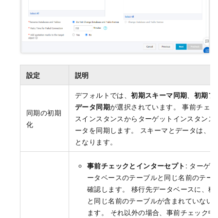
設定
説明
デフォルトでは、
初期スキーマ同期
、
初期フ
データ同期
が選択されています。 事前チェッ
同期の初期
スインスタンスからターゲットインスタンス
化
ータを同期します。 スキーマとデータは、
となります。
事前チェックとインターセプト
: ターゲ
ータベースのテーブルと同じ名前のテー
確認します。 移行先データベースに、移
と同じ名前のテーブルが含まれていない
ます。 それ以外の場合、事前チェック中