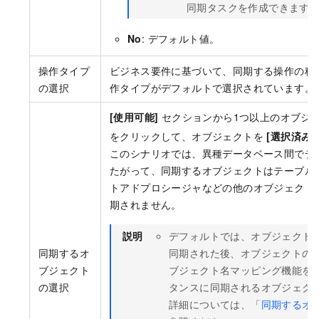
同期タスクを作成できます
No
: デフォルト値。
操作タイプ
ビジネス要件に基づいて、同期する操作の種
の選択
作タイプがデフォルトで選択されています。
[使用可能]
セクションから1つ以上のオブジ
をクリックして、オブジェクトを
[選択済み]
このシナリオでは、異種データベース間でデ
たがって、同期するオブジェクトはテーブル
トアドプロシージャなどの他のオブジェクト
期されません。
説明
デフォルトでは、オブジェクト
同期された後、オブジェクトの名
同期するオ
ブジェクト名マッピング機能を
ブジェクト
タンスに同期されるオブジェク
の選択
詳細については、「
同期するオ