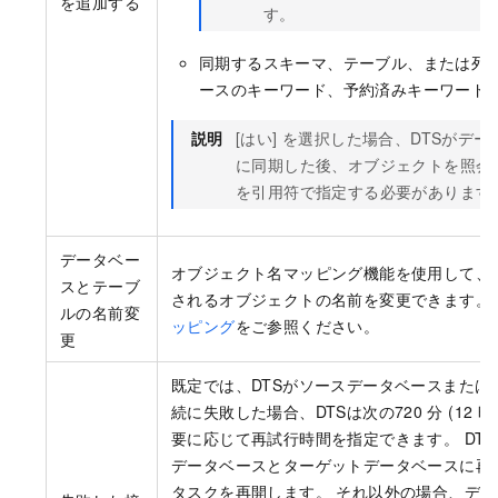
を追加する
す。
同期するスキーマ、テーブル、または列
ースのキーワード、予約済みキーワード
説明
[はい] を選択した場合、DTSがデ
に同期した後、オブジェクトを照会
を引用符で指定する必要があります
データベー
オブジェクト名マッピング機能を使用して、
スとテーブ
されるオブジェクトの名前を変更できます。 
ルの名前変
ッピング
をご参照ください。
更
既定では、DTSがソースデータベースまたは
続に失敗した場合、DTSは次の720
分 (12
時
要に応じて再試行時間を指定できます。 DT
データベースとターゲットデータベースに再接
タスクを再開します。 それ以外の場合、デ