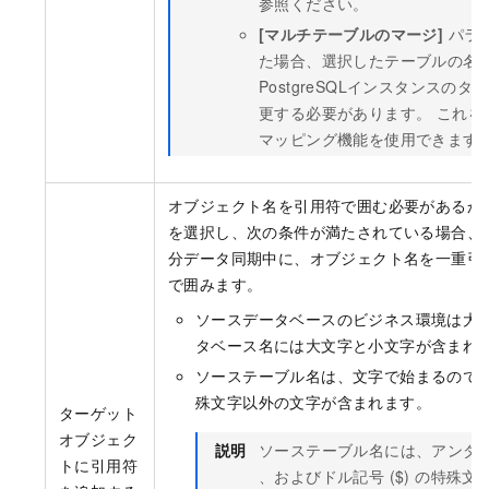
参照ください。
[マルチテーブルのマージ]
パラ
た場合、選択したテーブルの名前をAna
PostgreSQLインスタンスの
更する必要があります。 これを
マッピング機能を使用できます
オブジェクト名を引用符で囲む必要があるか
を選択し、次の条件が満たされている場合、D
分データ同期中に、オブジェクト名を一重引用符 (
で囲みます。
ソースデータベースのビジネス環境は大
タベース名には大文字と小文字が含まれ
ソーステーブル名は、文字で始まるので
殊文字以外の文字が含まれます。
ターゲット
オブジェク
説明
ソーステーブル名には、アンダースコ
トに引用符
、およびドル記号 ($) の特殊