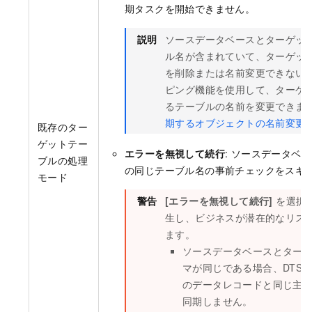
期タスクを開始できません。
説明
ソースデータベースとターゲッ
ル名が含まれていて、ターゲッ
を削除または名前変更できない
ピング機能を使用して、ターゲ
るテーブルの名前を変更できます
期するオブジェクトの名前変更
既存のター
ゲットテー
エラーを無視して続行
: ソースデータベ
ブルの処理
の同じテーブル名の事前チェックをスキ
モード
警告
[エラーを無視して続行]
を選択
生し、ビジネスが潜在的なリス
ます。
ソースデータベースとター
マが同じである場合、DTS
のデータレコードと同じ主
同期しません。