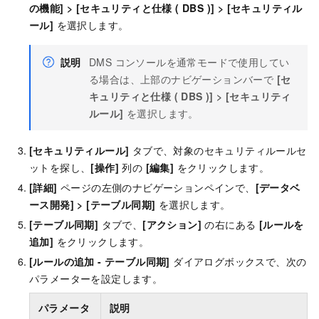
の機能]
>
[セキュリティと仕様 ( DBS )]
>
[セキュリティル
ール]
を選択します。
説明
DMS コンソールを通常モードで使用してい
る場合は、上部のナビゲーションバーで
[セ
キュリティと仕様 ( DBS )]
>
[セキュリティ
ルール]
を選択します。
[セキュリティルール]
タブで、対象のセキュリティルールセ
ットを探し、
[操作]
列の
[編集]
をクリックします。
[詳細]
ページの左側のナビゲーションペインで、
[データベ
ース開発]
>
[テーブル同期]
を選択します。
[テーブル同期]
タブで、
[アクション]
の右にある
[ルールを
追加]
をクリックします。
[ルールの追加 - テーブル同期]
ダイアログボックスで、次の
パラメーターを設定します。
パラメータ
説明