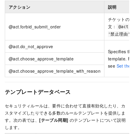
アクション
説明
チケットの送
文：
@act.forbid_submit_order
@act.f
'禁止理由'
@act.do_not_approve
Specifies the
@act.choose_approve_template
template. Fo
see
Set the 
@act.choose_approve_template_with_reason
テンプレートデータベース
セキュリティルールは、要件に合わせて直接有効化したり、カ
スタマイズしたりできる多数のルールテンプレートを提供しま
す。次の表では、
[テーブル同期]
のテンプレートについて説明
します。