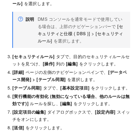
ール]
を選択します。
説明
DMS コンソールを通常モードで使用してい
る場合は、上部のナビゲーションバーで
[セ
キュリティと仕様 ( DBS )]
>
[セキュリティ
ルール]
を選択します。
[セキュリティルール]
タブで、目的のセキュリティルールセ
ットを見つけ、
[操作]
列の
[編集]
をクリックします。
[詳細]
ページの左側のナビゲーションペインで、
[データベ
ース開発]
>
[テーブル同期]
を選択します。
[テーブル同期]
タブで、
[基本設定項目]
をクリックします。
[実行機能の有効化 (無効になっている場合、他のルールは無
効です)]
ルールを探し、
[編集]
をクリックします。
[設定項目の編集]
ダイアログボックスで、
[設定内容]
スイッ
チをオンにします。
[送信]
をクリックします。