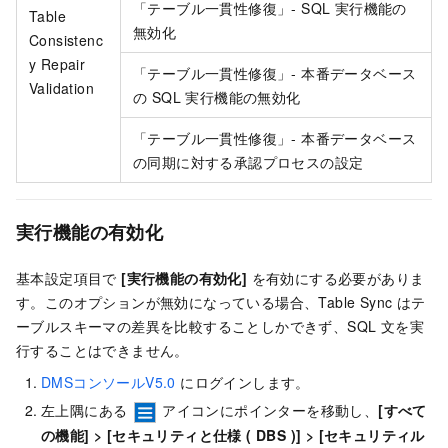
「テーブル一貫性修復」- SQL 実行機能の
Table
無効化
Consistenc
y Repair
「テーブル一貫性修復」- 本番データベース
Validation
の SQL 実行機能の無効化
「テーブル一貫性修復」- 本番データベース
の同期に対する承認プロセスの設定
実行機能の有効化
基本設定項目で
[実行機能の有効化]
を有効にする必要がありま
す。このオプションが無効になっている場合、Table Sync はテ
ーブルスキーマの差異を比較することしかできず、SQL 文を実
行することはできません。
DMSコンソールV5.0
にログインします。
左上隅にある
アイコンにポインターを移動し、
[すべて
の機能]
>
[セキュリティと仕様 ( DBS )]
>
[セキュリティル