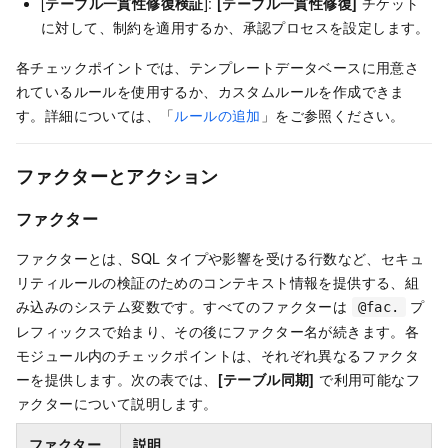
[
テーブル一貫性修復検証
]:
[テーブル一貫性修復]
チケット
に対して、制約を適用するか、承認プロセスを設定します。
各チェックポイントでは、テンプレートデータベースに用意さ
れているルールを使用するか、カスタムルールを作成できま
す。詳細については、「
ルールの追加
」をご参照ください。
ファクターとアクション
ファクター
ファクターとは、SQL タイプや影響を受ける行数など、セキュ
リティルールの検証のためのコンテキスト情報を提供する、組
み込みのシステム変数です。すべてのファクターは
プ
@fac.
レフィックスで始まり、その後にファクター名が続きます。各
モジュール内のチェックポイントは、それぞれ異なるファクタ
ーを提供します。次の表では、
[テーブル同期]
で利用可能なフ
ァクターについて説明します。
ファクター
説明