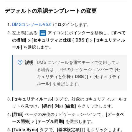
デフォルトの承認テンプレートの変更
DMSコンソールV5.0
にログインします。
左上隅にある
アイコンにポインターを移動し、
[すべて
の機能]
>
[セキュリティと仕様 ( DBS )]
>
[セキュリティル
ール]
を選択します。
説明
DMS コンソールを通常モードで使用してい
る場合は、上部のナビゲーションバーで
[セ
キュリティと仕様 ( DBS )]
>
[セキュリティ
ルール]
を選択します。
[セキュリティルール]
タブで、対象のセキュリティルールセ
ットを見つけ、
[操作]
列の
[編集]
をクリックします。
[詳細]
ページの左側のナビゲーションペインで、
[データベ
ース開発]
>
[テーブル同期]
を選択します。
[Table Sync]
タブで、
[基本設定項目]
をクリックします。