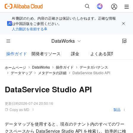
AI 翻訳のため、内容の正確さは保証いたしかねます。正確な情報
は中国語版をご参照ください。
人力翻訳を依頼する
DataWorks
操作ガイド
開発者リソース
課金
よくある質問
お知
DataWorks
操作ガイド
データガバナンス
ホームページ
データマップ
メタデータの詳細
DataService Studio API
DataService Studio API
更新日時
2026-07-24 20:50:16
Copy as MD
製品
データマップを使用すると、現在のテナント内のすべてのワー
クスペースから DataService Studio API を検索し、効率的に検