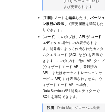
[T+1]
ベースで生成お
よび更新されます。
[
手順
]: ノートを
編集
したり、
バージョ
ン履歴の表示
して変更履歴を確認した
りできます。
[
コード
]: このタブは、API が
コード
エディタ
の場合にのみ表示されま
す。開発者によって作成されたカスタ
ムクエリコード (SQL など) を表示で
きます。このタブは、他の API タイプ
(ウィザードモード API、登録済み
API、またはオーケストレーションサ
ービス API) には表示されません。ウ
ィザードモード API の場合、
DataService API 開発エディターで
SQL を確認できます。
説明
Data Map グローバル検索