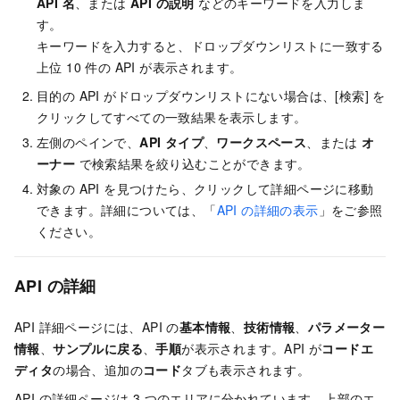
API 名
、または
API の説明
などのキーワードを入力しま
す。
キーワードを入力すると、ドロップダウンリストに一致する
上位 10 件の API が表示されます。
目的の API がドロップダウンリストにない場合は、[検索] を
クリックしてすべての一致結果を表示します。
左側のペインで、
API タイプ
、
ワークスペース
、または
オ
ーナー
で検索結果を絞り込むことができます。
対象の API を見つけたら、クリックして詳細ページに移動
できます。詳細については、「
API の詳細の表示
」をご参照
ください。
API の詳細
API 詳細ページには、API の
基本情報
、
技術情報
、
パラメーター
情報
、
サンプルに戻る
、
手順
が表示されます。API が
コードエ
ディタ
の場合、追加の
コード
タブも表示されます。
API の詳細ページは 3 つのエリアに分かれています。上部のエ