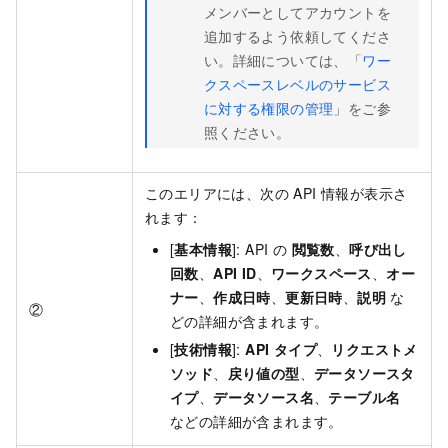
メンバーとしてアカウントを
追加するよう依頼してくださ
い。詳細については、「
ワー
クスペースレベルのサービス
に対する権限の管理
」をご参
照ください。
このエリアには、次の API 情報が表示さ
れます：
[
基本情報
]: API の
閲覧数
、
呼び出し
回数
、
API ID
、
ワークスペース
、
オー
ナー
、
作成日時
、
更新日時
、
説明
な
②
どの詳細が含まれます。
[
技術情報
]:
API タイプ
、
リクエストメ
ソッド
、
戻り値の型
、
データソースタ
イプ
、
データソース名
、
テーブル名
などの詳細が含まれます。