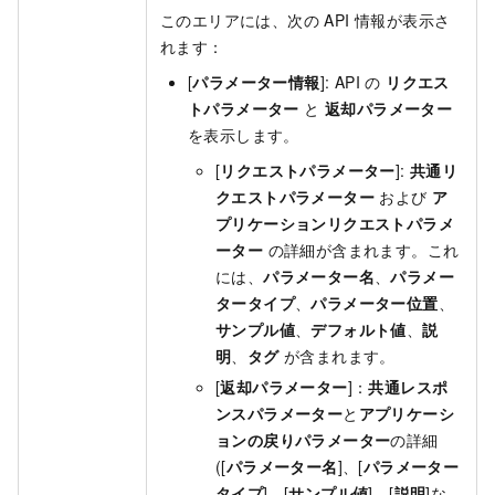
このエリアには、次の API 情報が表示さ
れます：
[
パラメーター情報
]: API の
リクエス
トパラメーター
と
返却パラメーター
を表示します。
[
リクエストパラメーター
]:
共通リ
クエストパラメーター
および
ア
プリケーションリクエストパラメ
ーター
の詳細が含まれます。これ
には、
パラメーター名
、
パラメー
タータイプ
、
パラメーター位置
、
サンプル値
、
デフォルト値
、
説
明
、
タグ
が含まれます。
[
返却パラメーター
]：
共通レスポ
ンスパラメーター
と
アプリケーシ
ョンの戻りパラメーター
の詳細
([
パラメーター名
]、[
パラメーター
タイプ
]、[
サンプル値
]、[
説明
]な