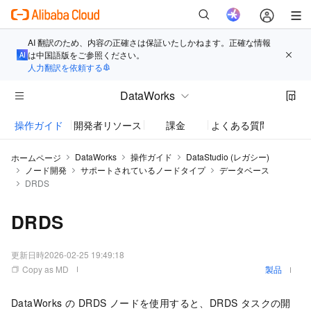
AI 翻訳のため、内容の正確さは保証いたしかねます。正確な情報
は中国語版をご参照ください。
人力翻訳を依頼する
DataWorks
操作ガイド
開発者リソース
課金
よくある質問
お知
DataWorks
操作ガイド
DataStudio (レガシー)
ホームページ
ノード開発
サポートされているノードタイプ
データベース
DRDS
DRDS
更新日時
2026-02-25 19:49:18
Copy as MD
製品
DataWorks の DRDS ノードを使用すると、DRDS タスクの開