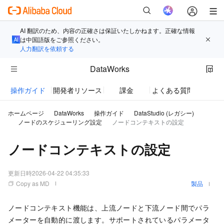
AI 翻訳のため、内容の正確さは保証いたしかねます。正確な情報
は中国語版をご参照ください。
人力翻訳を依頼する
DataWorks
操作ガイド
開発者リソース
課金
よくある質問
お知
ホームページ
DataWorks
操作ガイド
DataStudio (レガシー)
ノードのスケジューリング設定
ノードコンテキストの設定
ノードコンテキストの設定
更新日時
2026-04-22 04:35:33
Copy as MD
製品
ノードコンテキスト機能は、上流ノードと下流ノード間でパラ
メーターを自動的に渡します。サポートされているパラメータ