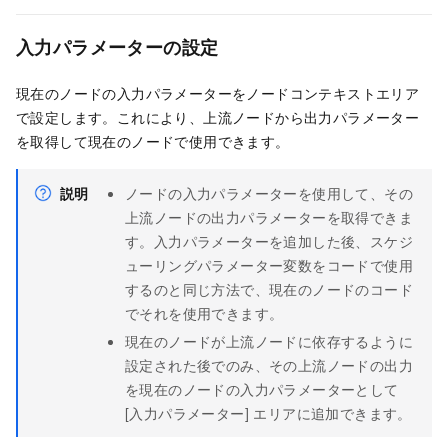
入力パラメーターの設定
現在のノードの入力パラメーターをノードコンテキストエリア
で設定します。これにより、上流ノードから出力パラメーター
を取得して現在のノードで使用できます。
説明
ノードの入力パラメーターを使用して、その
上流ノードの出力パラメーターを取得できま
す。入力パラメーターを追加した後、スケジ
ューリングパラメーター変数をコードで使用
するのと同じ方法で、現在のノードのコード
でそれを使用できます。
現在のノードが上流ノードに依存するように
設定された後でのみ、その上流ノードの出力
を現在のノードの入力パラメーターとして
[入力パラメーター] エリアに追加できます。