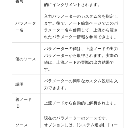
番号
的にインクリメントされます。
入力パラメーターのカスタム名を指定し
パラメータ
ます。後で、ノード編集ページでこのパ
ー名
ラメーター名を使用して、上流から渡さ
れたパラメーター情報を参照できます。
パラメーターの値は、上流ノードの出力
パラメーターから取得されます。実際の
値のソース
値は、上流ノードの実際の出力結果で
す。
パラメーターの簡単なカスタム説明を入
説明
力できます。
親ノード
上流ノードから自動的に解析されます。
ID
現在のパラメーターのソースです。
ソース
オプションには、[システム追加]、[コー