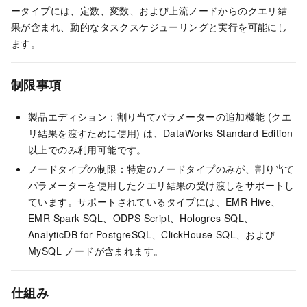
ータイプには、定数、変数、および上流ノードからのクエリ結
果が含まれ、動的なタスクスケジューリングと実行を可能にし
ます。
制限事項
製品エディション：割り当てパラメーターの追加機能 (クエ
リ結果を渡すために使用) は、DataWorks Standard Edition
以上でのみ利用可能です。
ノードタイプの制限：特定のノードタイプのみが、割り当て
パラメーターを使用したクエリ結果の受け渡しをサポートし
ています。サポートされているタイプには、EMR Hive、
EMR Spark SQL、ODPS Script、Hologres SQL、
AnalyticDB for PostgreSQL、ClickHouse SQL、および
MySQL ノードが含まれます。
仕組み