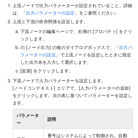
上流ノードで出力パラメーターが設定されていること。詳細
は、「
出力パラメーターの設定
」をご参照ください。
上流と下流の依存関係を設定します。
下流ノードの編集ページで、右側の [プロパティ] をクリ
ックします。
の [ノード出力] の後のダイアログボックスで、「
出力パ
ラメーターの設定
」で上流ノードを設定したときに指定
した出力名を入力して選択します。
[追加] をクリックします。
下流ノードで入力パラメーターを設定します。
[ノードコンテキスト] エリアで、[入力パラメーターの追加]
をクリックします。次の表に基づいてパラメーターを設定し
ます。
パラメータ
説明
ー
番号はシステムによって制御され、自動