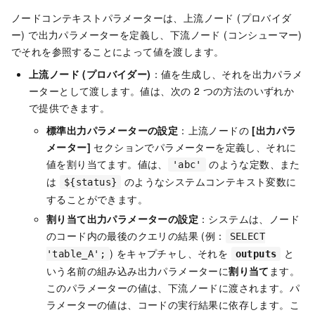
ノードコンテキストパラメーターは、上流ノード (プロバイダ
ー) で出力パラメーターを定義し、下流ノード (コンシューマー)
でそれを参照することによって値を渡します。
上流ノード (プロバイダー)
：値を生成し、それを出力パラメ
ーターとして渡します。値は、次の 2 つの方法のいずれか
で提供できます。
標準出力パラメーターの設定
：上流ノードの
[出力パラ
メーター]
セクションでパラメーターを定義し、それに
値を割り当てます。値は、
のような定数、また
'abc'
は
のようなシステムコンテキスト変数に
${status}
することができます。
割り当て出力パラメーターの設定
：システムは、ノード
のコード内の最後のクエリの結果 (例：
SELECT
) をキャプチャし、それを
と
'table_A';
outputs
いう名前の組み込み出力パラメーターに
割り当て
ます。
このパラメーターの値は、下流ノードに渡されます。パ
ラメーターの値は、コードの実行結果に依存します。こ