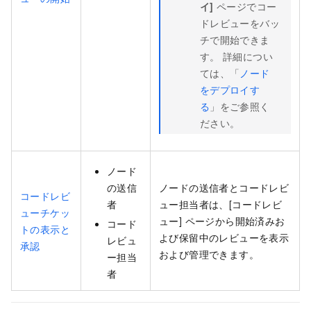
イ]
ページでコー
ドレビューをバッ
チで開始できま
す。 詳細につい
ては、「
ノード
をデプロイす
る
」をご参照く
ださい。
ノード
の送信
ノードの送信者とコードレビ
コードレビ
者
ュー担当者は、[コードレビ
ューチケッ
ュー] ページから開始済みお
コード
トの表示と
よび保留中のレビューを表示
レビュ
承認
および管理できます。
ー担当
者