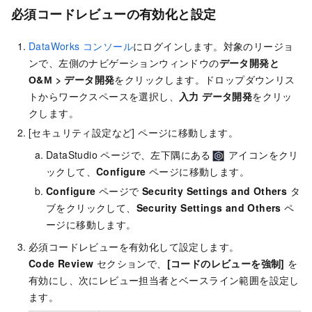
必須コードレビューの有効化と設定
DataWorks コンソール
にログインします。対象のリージョ
ンで、左側のナビゲーションウィンドウの
データ開発と
О&М
>
データ開発
をクリックします。ドロップダウンリス
トからワークスペースを選択し、
入力
データ開発
をクリッ
クします。
[セキュリティ設定など] ページに移動します。
DataStudio ページで、左下隅にある
アイコンをクリ
ックして、
Configure
ページに移動します。
Configure
ページで
Security Settings and Others
タ
ブをクリックして、
Security Settings and Others
ペ
ージに移動します。
必須コードレビューを有効化して設定します。
Code Review
セクションで、
[コードのレビューを強制]
を
有効にし、次にレビュー担当者とベースライン範囲を設定し
ます。