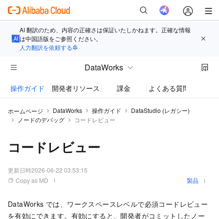
AI 翻訳のため、内容の正確さは保証いたしかねます。正確な情報
は中国語版をご参照ください。
人力翻訳を依頼する
DataWorks
操作ガイド
開発者リソース
課金
よくある質問
お知
DataWorks
操作ガイド
DataStudio (レガシー)
ホームページ
ノードのデバッグ
コードレビュー
コードレビュー
更新日時
2026-06-22 03:53:15
Copy as MD
製品
DataWorks では、ワークスペースレベルで必須コードレビュー
を有効にできます。有効にすると、開発者がコミットしたノー