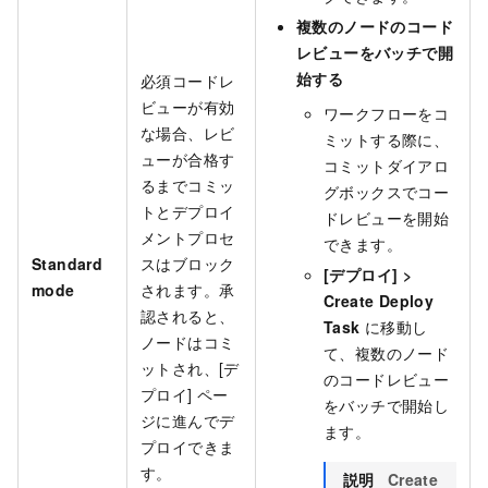
複数のノードのコード
レビューをバッチで開
始する
必須コードレ
ビューが有効
ワークフローをコ
な場合、レビ
ミットする際に、
ューが合格す
コミットダイアロ
るまでコミッ
グボックスでコー
トとデプロイ
ドレビューを開始
メントプロセ
できます。
Standard
スはブロック
[デプロイ]
>
mode
されます。承
Create Deploy
認されると、
Task
に移動し
ノードはコミ
て、複数のノード
ットされ、[デ
のコードレビュー
プロイ] ペー
をバッチで開始し
ジに進んでデ
ます。
プロイできま
す。
説明
Create