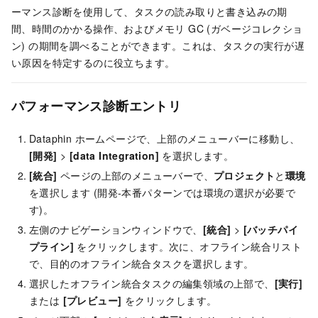
ーマンス診断を使用して、タスクの読み取りと書き込みの期
間、時間のかかる操作、およびメモリ GC (ガベージコレクショ
ン) の期間を調べることができます。これは、タスクの実行が遅
い原因を特定するのに役立ちます。
パフォーマンス診断エントリ
Dataphin ホームページで、上部のメニューバーに移動し、
[開発]
>
[data Integration]
を選択します。
[統合]
ページの上部のメニューバーで、
プロジェクト
と
環境
を選択します (開発-本番パターンでは環境の選択が必要で
す)。
左側のナビゲーションウィンドウで、
[統合]
>
[バッチパイ
プライン]
をクリックします。次に、オフライン統合リスト
で、目的のオフライン統合タスクを選択します。
選択したオフライン統合タスクの編集領域の上部で、
[実行]
または
[プレビュー]
をクリックします。