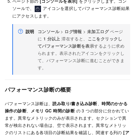
ページ下部の
[コンソールを表示]
をクリックします。コン
ソールで、
アイコンを選択してパフォーマンス診断結果
にアクセスします。
説明
コンソール
>
ログ情報
>
未加工ログ
ページ
に
1 分以上
滞在すると、
ここをクリックし
てパフォーマンス診断を表示
するように求め
られます。表示されたアイコンをクリックし
て、パフォーマンス診断に進むことができま
す。
パフォーマンス診断の概要
パフォーマンス診断は、
読み取り/書き込み診断
、
時間のかかる
操作の診断
、
メモリ GC 時間の診断
の 3 つの部分に分かれてい
ます。異常なメトリックのみが表示されます。セクションで異
常が検出されない場合は、空で表示されます。異常なメトリッ
クのリストにある各項目の診断結果を確認し、関連する列の
[ア