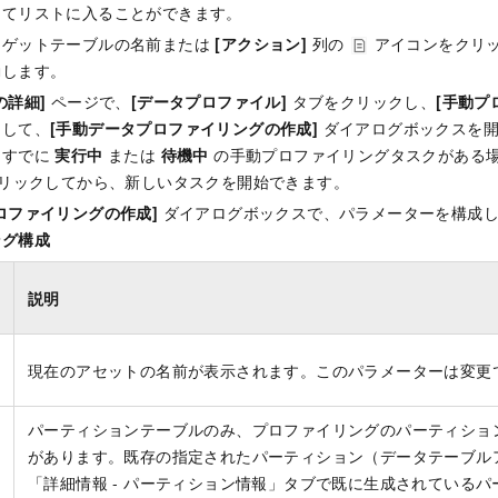
してリストに入ることができます。
ーゲットテーブルの名前または
[アクション]
列の
アイコンをクリ
動します。
の詳細]
ページで、
[データプロファイル]
タブをクリックし、
[手動プ
クして、
[手動データプロファイリングの作成]
ダイアログボックスを開
にすでに
実行中
または
待機中
の手動プロファイリングタスクがある
リックしてから、新しいタスクを開始できます。
ロファイリングの作成]
ダイアログボックスで、パラメーターを構成
ング構成
説明
現在のアセットの名前が表示されます。このパラメーターは変更
パーティションテーブルのみ、プロファイリングのパーティショ
があります。既存の指定されたパーティション（データテーブル
「詳細情報 - パーティション情報」タブで既に生成されている