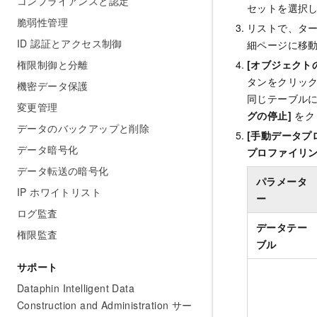
コンプライアンスと認定
セットを選択
脆弱性管理
リストで、タ
ID 認証とアクセス制御
細ページに移
[オブジェクト
権限制御と分離
タンをクリッ
機密データ保護
同じテーブル
変更管理
グの停止]
をク
データのバックアップと削除
[手動データプ
データ暗号化
プロファイリ
データ転送の暗号化
パラメータ
IP ホワイトリスト
ー
ログ監査
データテー
権限監査
ブル
サポート
Dataphin Intelligent Data
Construction and Administration サー