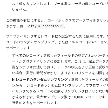
ルド値をカウントします。ブール型は、一意の値レコードの
いません。
この機能を有効にすると、コードボックスでデータフィルタリン
きます。例：
。
city = 'hangzhou'
プロファイリングするレコード数を設定するために使用します。す
コードのランダムサンプリング、または n% レコードのパーセ
サポートします。
すべてのレコード
：選択したフィールドの指定されたパーテ
ードがプロファイリングに参加します。これは、完全データ
要なシナリオに適しており、データの状況をより正確に反映
い場合、実行に時間がかかり、より多くのリソースを消費す
N レコードのランダムサンプリング
：選択したフィールドの
ンから n レコードをランダムにサンプリングしてプロファ
イリングできるレコードの総数がサンプリング数より少ない
が返されます。最大サンプリング数は 10,000 レコードです。1 
整数の入力をサポートします。