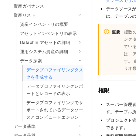
タソースでサ
資産ガバナンス
データソースが
資産リスト
は、テーブルの
資産インベントリの概要
重要
複数
アセットインベントリの表示
ング
Dataphin アセットの詳細
てい
運用システム資産の詳細
は、
データ探索
す。
リオ
データプロファイリングタス
クを作成する
データプロファイリングレポ
権限
ートとレコードの表示
データプロファイリングでサ
スーパー管理
ポートされているデータソー
す。テーブル
スとコンピュートエンジン
プロジェクト
データ基準
できます。
データ品質
業務部門管理