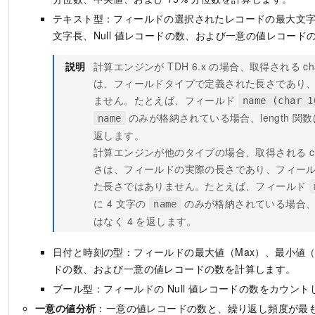
テキスト型：フィールドの選択されたレコードの最大文
文字長、Null 値レコードの数、および一意の値レコード
説明
計算エンジンが TDH 6.x の場合、取得される c
は、フィールドタイプで定義された長さであり
ません。たとえば、フィールド
name (char 1
のみが格納されている場合、length 関数は
name
返します。
計算エンジンが
他のタイプ
の場合、取得される c
さは、フィールドの実際の長さであり、フィー
た長さではありません。たとえば、フィールド
に 4 文字の
のみが格納されている場合、len
name
はなく 4 を返します。
日付と時刻の型：フィールドの最大値（Max）、最小値（Mi
ドの数、および一意の値レコードの数を計算します。
ブール型：フィールドの Null 値レコードの数をカウント
一意の値分析
：一意の値レコードの数と、繰り返し頻度が最も