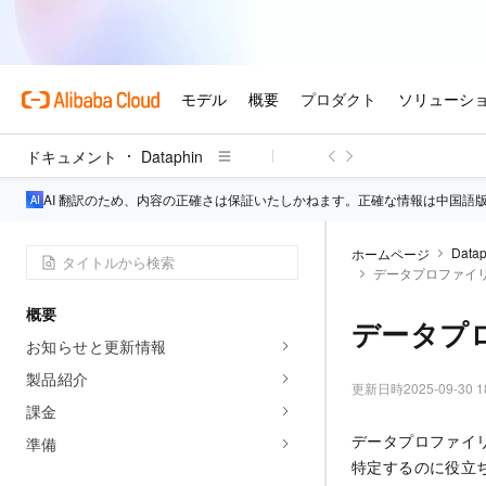
ドキュメント
Dataphin
AI 翻訳のため、内容の正確さは保証いたしかねます。正確な情報は中国語
Datap
ホームページ
データプロファイ
概要
データプ
お知らせと更新情報
製品紹介
更新日時
2025-09-30 1
課金
データプロファイ
準備
特定するのに役立