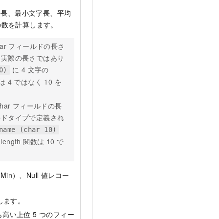
字長、最小文字長、平均
の数を計算します。
har フィールドの長さ
、実際の長さではあり
に 4 文字の
0)
 4 ではなく 10 を
har フィールドの長
ルドタイプで定義され
name (char 10)
gth 関数は 10 で
n）、Null 値レコー
します。
高い上位 5 つのフィー