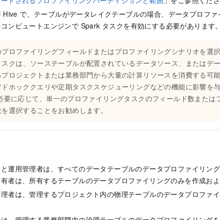
ポートされるプロファイリングパーティションと範囲
」をご参照くだ
 Hive で、テーブルがデータレイクテーブルの場合、データプロフ
コンピュートエンジンで Spark タスクを有効にする必要があります
のプロファイリングフィールドまたはプロファイリングシナリオを選
タスクは、ソーステーブルが配置されているデータソース、またはデ
るプロジェクトまたは業務部門から大量の計算リソースを消費する可能
アドホッククエリや定期タスクスケジューリングなどの機能に影響を
 必要に応じて、単一のプロファイリングタスクのフィールド数または
数を選択することをお勧めします。
者と運用管理者は、すべてのデータテーブルのデータプロファイリン
所有者は、所有するテーブルのデータプロファイリングのみを作成お
管理者は、管理するプロジェクト内の物理テーブルのデータプロファ
者は、管理する業務部門内の論理テーブルのデータプロファイリング