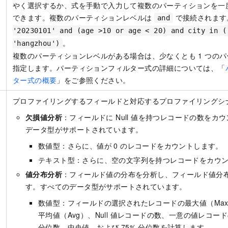
やく選択するか、式を手動で入力して複数のパーティションを一
できます。複数のパーティションレベルは
で接続されます
and
'20230101' and (age >10 or age < 20) and city in (
。
'hangzhou')
複数のパーティションレベルがある場合は、少なくとも 1 つの
指定します。パーティションフィルター式の詳細については、「
ター式の概要
」をご参照ください。
プロファイリングするフィールドと対応するプロファイリングシ
欠損値分析
：フィールドに Null 値を持つレコードの数をカ
データ型がサポートされています。
数値型：さらに、値が 0 のレコードをカウントします。
テキスト型：さらに、空の文字列を持つレコードをカウ
値分布分析
：フィールド値の分布を分析し、フィールド値分
す。すべてのデータ型がサポートされています。
数値型：フィールドの選択されたレコードの最大値（Max
平均値（Avg）、Null 値レコードの数、一意の値レコー
分位数、中央値、および 75% 分位数を計算します。