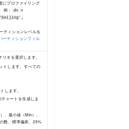
度にプロファイリング
。例：
ds >
'beijing',
パーティションレベルを
パーティションフィル
ナリオを選択します。
ウントします。すべての
ントします。
布チャートを生成しま
）、最小値（Min）、
ドの数、標準偏差、25%