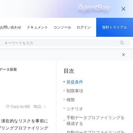
キーワードを入力
データ探索
目次
（0, M）
前提条件
制限事項
権限
Copy as MD
製品
シナリオ
手動データプロファイリングを
、潜在的なリスクを事前に
構成する
プリングプロファイリング
自動データプロファイリングを