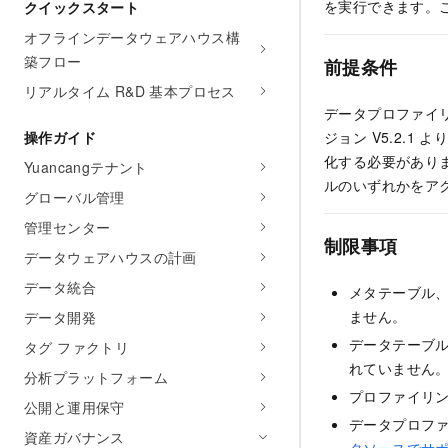
を実行できます。
クイックスタート
オフラインデータウェアハウス構
築フロー
前提条件
リアルタイム R&D 基本プロセス
データプロファイ
操作ガイド
ジョン V5.2.
化する必要がありま
Yuancangテナント
ルのいずれかをア
グローバル管理
管理センター
制限事項
データウェアハウスの計画
データ統合
メタテーブル
ません。
データ開発
データテーブルの
タグ ファクトリ
れていません
分析プラットフォーム
プロファイリン
公開と運用保守
データプロフ
資産ガバナンス