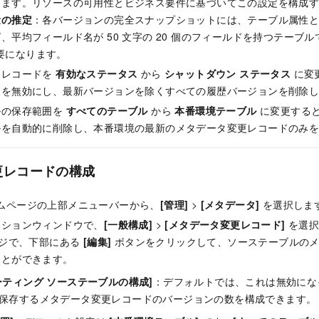
ります。リソースの可用性とビジネス要件に基づいてこの設定を構成
量の推定
：各バージョンの完全スナップショットには、テーブル属性
、平均フィールド名が 50 文字の 20 個のフィールドを持つテーブ
が必要になります。
更レコードを
有効なステータス
から
シャットダウン ステータス
に変
更を無効にし、最新バージョンを除くすべての履歴バージョンを削除
ルの保存範囲を
すべてのテーブル
から
本番環境テーブル
に変更する
ルを自動的に削除し、本番環境の最新のメタデータ変更レコードのみ
更レコードの構成
 ホームページの上部メニューバーから、
[管理]
>
[メタデータ]
を選択しま
ーションウィンドウで、
[一般構成]
>
[メタデータ変更レコード]
を選択
ジで、下部にある
[編集]
ボタンをクリックして、ソーステーブルのメ
ことができます。
ーティング ソーステーブルの構成]
：デフォルトでは、これは無効にな
保存するメタデータ変更レコードのバージョンの数を構成できます。