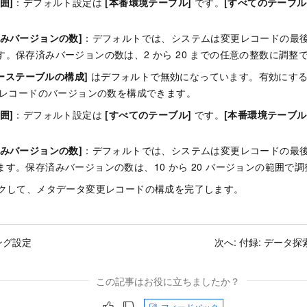
囲]
：デフォルト設定は
[本番環境テーブル]
です。
[すべてのテーブル
。
済みバージョンの数]
：デフォルトでは、システムは変更レコードの最後
す。保存済みバージョンの数は、2 から
20
までの任意の整数に調整
ソーステーブルの構成]
はデフォルトで無効になっています。有効にす
レコードのバージョンの数を構成できます。
囲]
：デフォルト設定は
[すべてのテーブル]
です。
[本番環境テーブル
。
済みバージョンの数]
：デフォルトでは、システムは変更レコードの最
ます。保存済みバージョンの数は、
10 から 20
バージョンの範囲で調
クして、メタデータ変更レコードの構成を完了します。
ング設定
次へ:
付録: データ
この記事はお役に立ちましたか？
フィードバック