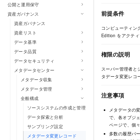
公開と運用保守
前提条件
資産ガバナンス
資産ガバナンス
コンピューティング 
資産リスト
Edition をア
データ基準
データ品質
権限の説明
データセキュリティ
スーパー管理者と
メタデータセンター
タデータ変更レコ
メタデータ収集
メタデータ管理
注意事項
全般構成
ソースシステムの作成と管理
メタデータの
データ探索と分析
で、各オブジ
ページで、個
サンプリング設定
多数の履歴バー
メタデータ変更レコード