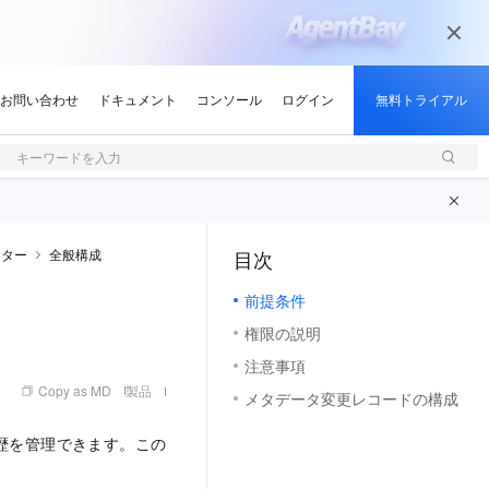
キーワードを入力
ンター
全般構成
目次
（0, M）
前提条件
権限の説明
注意事項
Copy as MD
製品
メタデータ変更レコードの構成
歴を管理できます。この