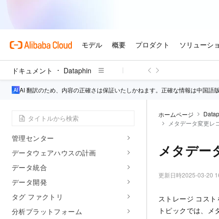
準備
クイックスタート
オフラインデータウェアハウス構
築フロー
ドキュメント
Dataphin
リアルタイム R&D 基本プロセス
AI 翻訳のため、内容の正確さは保証いたしかねます。正確な情報は中国語
操作ガイド
Yuancangテナント
Datap
ホームページ
グローバル管理
メタデータ変更レ
管理センター
メタデー
データウェアハウスの計画
データ統合
更新日時
2025-03-20 1
データ開発
タグ ファクトリ
ストレージ コス
トピックでは、メ
分析プラットフォーム