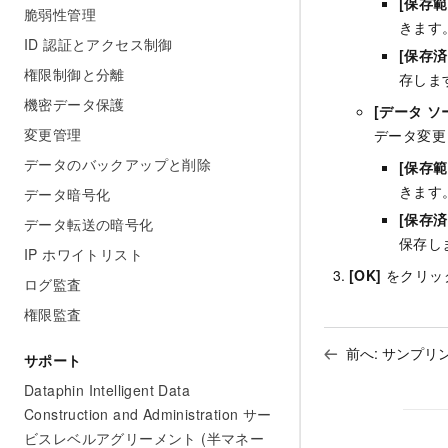
[保存範
脆弱性管理
きます
ID 認証とアクセス制御
[保存
権限制御と分離
存しま
機密データ保護
[データ 
変更管理
データ変更
データのバックアップと削除
[保存範
きます
データ暗号化
[保存
データ転送の暗号化
保存し
IP ホワイトリスト
[OK]
をクリッ
ログ監査
権限監査
前へ:
サンプリ
サポート
Dataphin Intelligent Data
Construction and Administration サー
ビスレベルアグリーメント (半マネー