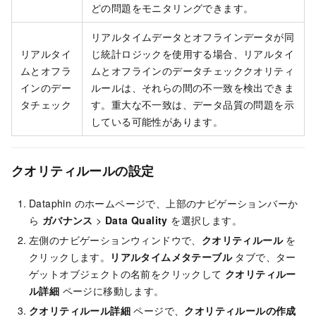
どの問題をモニタリングできます。
リアルタイムデータとオフラインデータが同
リアルタイ
じ統計ロジックを使用する場合、リアルタイ
ムとオフラ
ムとオフラインのデータチェッククオリティ
インのデー
ルールは、それらの間の不一致を検出できま
タチェック
す。重大な不一致は、データ品質の問題を示
している可能性があります。
クオリティルールの設定
Dataphin のホームページで、上部のナビゲーションバーか
ら
ガバナンス
>
Data Quality
を選択します。
左側のナビゲーションウィンドウで、
クオリティルール
を
クリックします。
リアルタイムメタテーブル
タブで、ター
ゲットオブジェクトの名前をクリックして
クオリティルー
ル詳細
ページに移動します。
クオリティルール詳細
ページで、
クオリティルールの作成