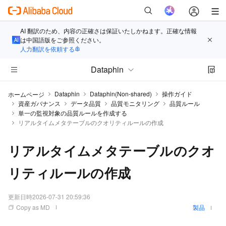
AI 翻訳のため、内容の正確さは保証いたしかねます。正確な情報
は中国語版をご参照ください。
人力翻訳を依頼する
Dataphin
Dataphin
Dataphin(Non-shared)
操作ガイド
ホームページ
資産ガバナンス
データ品質
品質モニタリング
品質ルール
単一の監視対象の品質ルールを作成する
リアルタイムメタテーブルのクオリティルールの作成
リアルタイムメタテーブルのクオ
リティルールの作成
更新日時
2026-07-31 20:59:36
Copy as MD
製品