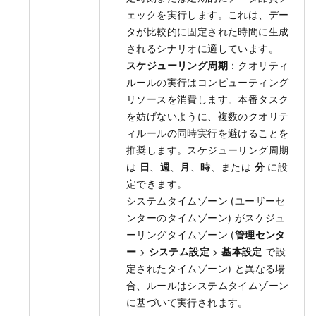
ェックを実行します。これは、デー
タが比較的に固定された時間に生成
されるシナリオに適しています。
スケジューリング周期
：クオリティ
ルールの実行はコンピューティング
リソースを消費します。本番タスク
を妨げないように、複数のクオリテ
ィルールの同時実行を避けることを
推奨します。スケジューリング周期
は
日
、
週
、
月
、
時
、または
分
に設
定できます。
システムタイムゾーン (ユーザーセ
ンターのタイムゾーン) がスケジュ
ーリングタイムゾーン (
管理センタ
ー
>
システム設定
>
基本設定
で設
定されたタイムゾーン) と異なる場
合、ルールはシステムタイムゾーン
に基づいて実行されます。