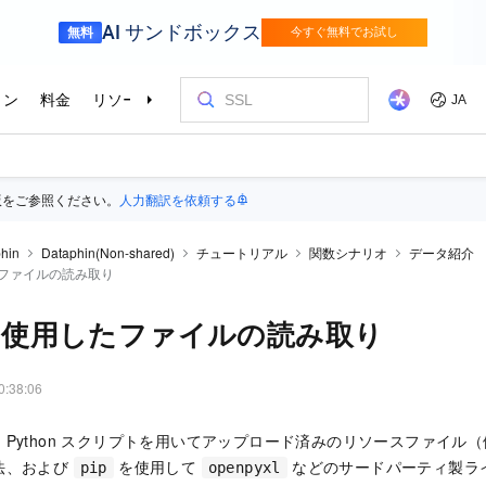
版をご参照ください。
人力翻訳を依頼する
hin
Dataphin(Non-shared)
チュートリアル
関数シナリオ
データ紹介
したファイルの読み取り
n を使用したファイルの読み取り
0:38:06
ython スクリプトを用いてアップロード済みのリソースファイル（例：.xl
法、および
を使用して
などのサードパーティ製ラ
pip
openpyxl