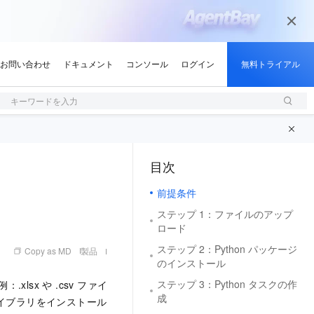
キーワードを入力
目次
（0, M）
前提条件
ステップ 1：ファイルのアップ
ロード
ステップ 2：Python パッケージ
Copy as MD
製品
のインストール
ステップ 3：Python タスクの作
sx や .csv ファイ
成
イブラリをインストール