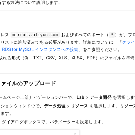
析する方法について説明します。
ドレス
およびすべてのポート（
）が、プ
mirrors.aliyun.com
*
可リストに追加済みである必要があります。詳細については、「
クライ
DB RDS for MySQL インスタンスへの接続
」をご参照ください。
読み取れる形式（例：TXT、CSV、XLS、XLSX、PDF）のファイルを
ファイルのアップロード
 のホームページ上部ナビゲーションバーで、
Lab
>
データ開発
を選択しま
ーションウィンドウで、
データ処理
>
リソース
を選択します。
リソー
します。
成
ダイアログボックスで、パラメーターを設定します。