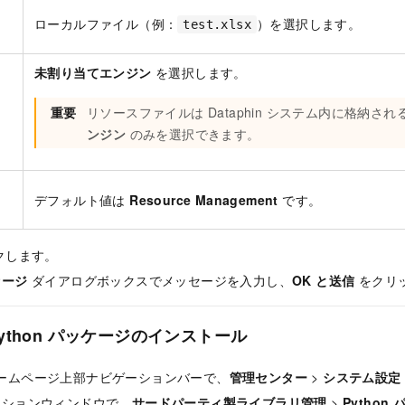
ア
ローカルファイル（例：
）を選択します。
test.xlsx
未割り当てエンジン
を選択します。
ト
重要
リソースファイルは Dataphin システム内に格納され
ンジン
のみを選択できます。
リ
デフォルト値は
Resource Management
です。
クします。
セージ
ダイアログボックスでメッセージを入力し、
OK と送信
をクリ
ython パッケージのインストール
 のホームページ上部ナビゲーションバーで、
管理センター
>
システム設定
ーションウィンドウで、
サードパーティ製ライブラリ管理
>
Python