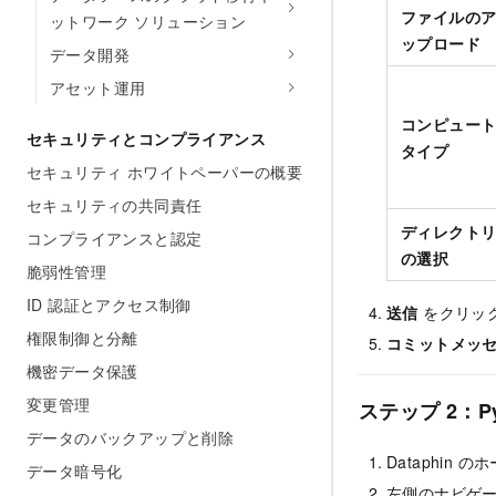
ファイルの
ットワーク ソリューション
ップロード
データ開発
アセット運用
コンピュー
セキュリティとコンプライアンス
タイプ
セキュリティ ホワイトペーパーの概要
セキュリティの共同責任
ディレクト
コンプライアンスと認定
の選択
脆弱性管理
ID 認証とアクセス制御
送信
をクリッ
権限制御と分離
コミットメッ
機密データ保護
変更管理
ステップ 2：P
データのバックアップと削除
Dataphin
データ暗号化
左側のナビゲ