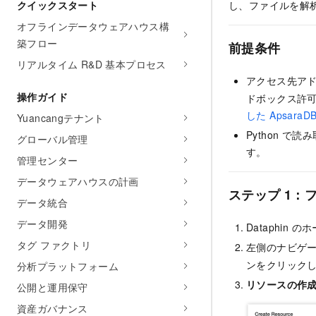
クイックスタート
し、ファイルを解
オフラインデータウェアハウス構
築フロー
前提条件
リアルタイム R&D 基本プロセス
アクセス先ア
操作ガイド
ドボックス許
した Apsara
Yuancangテナント
Python で
グローバル管理
す。
管理センター
データウェアハウスの計画
ステップ 1：
データ統合
データ開発
Dataphin
タグ ファクトリ
左側のナビゲ
ンをクリック
分析プラットフォーム
リソースの作
公開と運用保守
資産ガバナンス