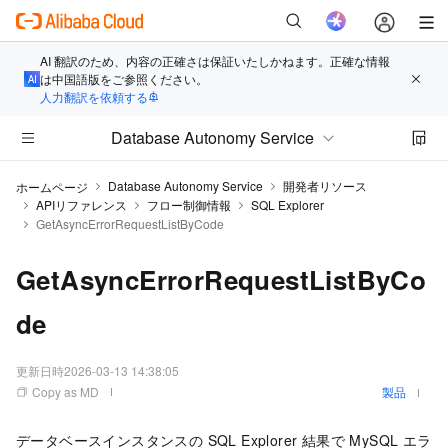
AI 翻訳のため、内容の正確さは保証いたしかねます。正確な情報
は中国語版をご参照ください。
人力翻訳を依頼する
Database Autonomy Service
Database Autonomy Service
開発者リソース
ホームページ
APIリファレンス
フロー制御情報
SQL Explorer
GetAsyncErrorRequestListByCode
GetAsyncErrorRequestListByCo
de
更新日時
2026-03-13 14:38:05
Copy as MD
製品
データベースインスタンスの SQL Explorer 結果で MySQL エラ