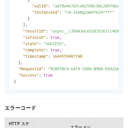
"sqlId"
:
"ad78a4e7d3ce81590c9dc2d5f4bc****
"instanceId"
:
"rm-2ze8g2am97624****"
}
]
,
"resultId"
:
"async__c39d43ece52d35267cc4b92a0c
"isFinish"
:
true
,
"state"
:
"SUCCESS"
,
"complete"
:
true
,
"timestamp"
:
1644559407740
}
,
"RequestId"
:
"9CB97BC4-6479-55D0-B9D0-EA925AFE**
"Success"
:
true
}
エラーコード
HTTP ステ
エラーメッ