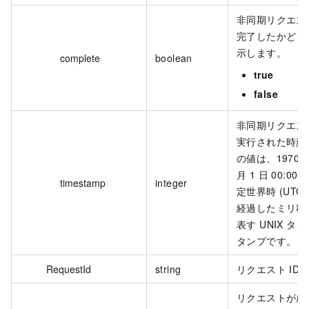
非同期リクエス
完了したかどう
示します。
complete
boolean
true
false
非同期リクエス
実行された時刻
の値は、1970 年
月 1 日 00:00:0
timestamp
integer
定世界時 (UTC)
経過したミリ秒
表す UNIX タ
タンプです。
RequestId
string
リクエスト ID
リクエストが成