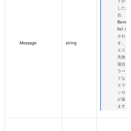
トが成
した場
合、
Succe
ful
が
されま
Message
string
す。リ
エスト
失敗し
場合、
ラーコ
ドなど
エラー
ッセー
が返さ
ます。