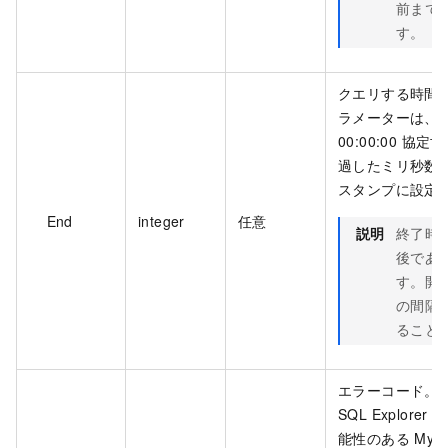
前まで
す。
クエリする時間
ラメーターは、197
00:00:00 協定
過したミリ秒数を表
スタンプに設定
End
integer
任意
説明
終了時
後であ
す。開
の間隔は
ること
エラーコード。
SQL Explor
能性のある MyS