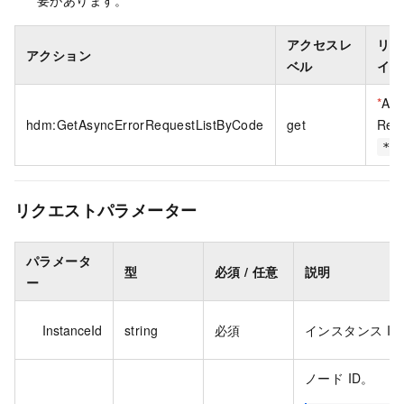
要があります。
アクセスレ
リソ
アクション
ベル
イプ
*
All
hdm:GetAsyncErrorRequestListByCode
get
Res
*
リクエストパラメーター
パラメータ
型
必須 / 任意
説明
ー
InstanceId
string
必須
インスタンス ID
ノード ID。