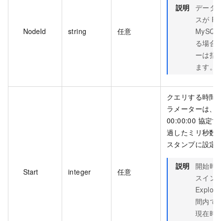
説明
データ
スが Pol
NodeId
string
任意
MySQ
る場合
ーは指
ます。
クエリする時間
ラメーターは、197
00:00:00 協定
過したミリ秒数を表
スタンプに設定
説明
開始時
Start
integer
任意
スインス
Explo
間内で
現在時刻