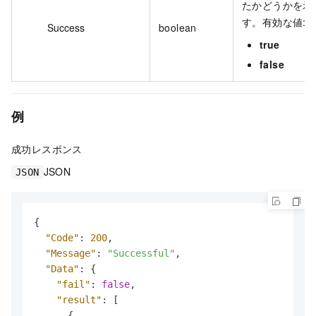
たかどうかを示
す。有効な値:
Success
boolean
true
false
例
成功レスポンス
JSON
JSON
{
"Code"
:
200
,
"Message"
:
"Successful"
,
"Data"
:
{
"fail"
:
false
,
"result"
:
[
{