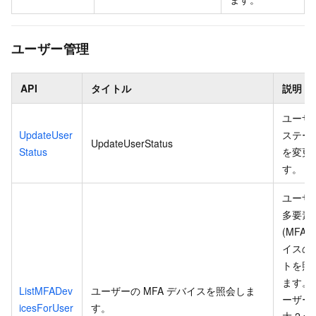
ユーザー管理
API
タイトル
説明
ユーザ
UpdateUser
ステー
UpdateUserStatus
Status
を変更
す。
ユーザ
多要素
(MFA)
イスの
トを照
ます。
ListMFADev
ユーザーの MFA デバイスを照会しま
ーザー
icesForUser
す。
大 2 