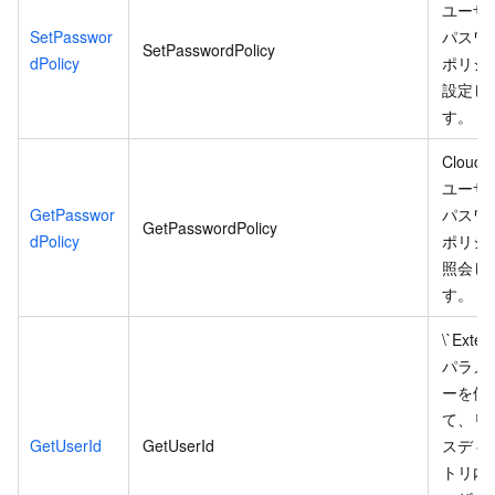
ユーザ
SetPasswor
パスワ
SetPasswordPolicy
dPolicy
ポリシ
設定し
す。
Cloud
ユーザ
GetPasswor
パスワ
GetPasswordPolicy
dPolicy
ポリシ
照会し
す。
\`Extern
パラメ
ーを使
て、リ
GetUserId
GetUserId
スディ
トリ内