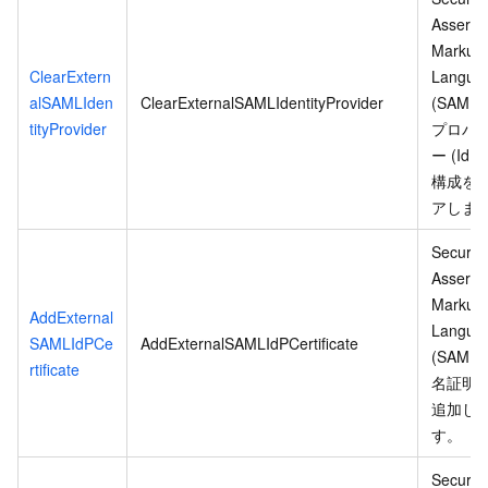
Asserti
Markup
ClearExtern
Langua
alSAMLIden
ClearExternalSAMLIdentityProvider
(SAML) 
tityProvider
プロバ
ー (IdP
構成を
アしま
Security
Asserti
Markup
AddExternal
Langua
SAMLIdPCe
AddExternalSAMLIdPCertificate
(SAML)
rtificate
名証明
追加し
す。
Security