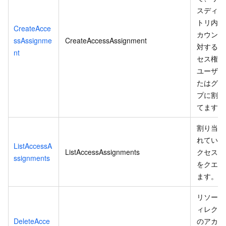
スディレ
トリ内の
CreateAcce
カウント
ssAssignme
CreateAccessAssignment
対するア
nt
セス権限
ユーザー
たはグル
プに割り
てます。
割り当て
れている
ListAccessA
ListAccessAssignments
クセス権
ssignments
をクエリ
ます。
リソース
ィレクト
DeleteAcce
のアカウ