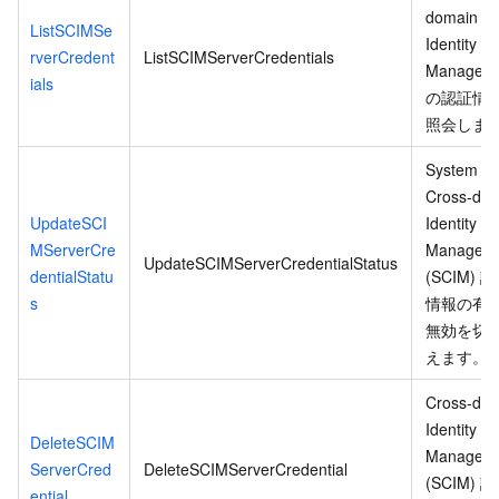
domain
ListSCIMSe
Identity
rverCredent
ListSCIMServerCredentials
Manageme
ials
の認証情
照会しま
System fo
Cross-do
UpdateSCI
Identity
MServerCre
Managem
UpdateSCIMServerCredentialStatus
dentialStatu
(SCIM) 
s
情報の有
無効を切
えます。
Cross-do
Identity
DeleteSCIM
Managem
ServerCred
DeleteSCIMServerCredential
(SCIM) 
ential