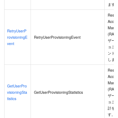
ます
Resou
Acces
Mana
RetryUserP
(RAM
rovisioningE
RetryUserProvisioningEvent
ザー
vent
ョニ
ント
しま
Resou
Acces
Mana
GetUserPro
(RAM
visioningSta
GetUserProvisioningStatistics
ザー
tistics
ョニ
計を
す。