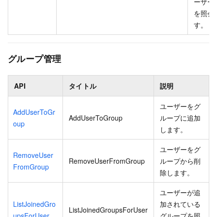
ーザーの
を照会
す。
グループ管理
API
タイトル
説明
ユーザーをグ
AddUserToGr
AddUserToGroup
ループに追加
oup
します。
ユーザーをグ
RemoveUser
RemoveUserFromGroup
ループから削
FromGroup
除します。
ユーザーが追
ListJoinedGro
加されている
ListJoinedGroupsForUser
upsForUser
グループを照