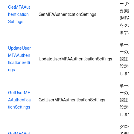
ーザー
GetMFAAut
要素認
hentication
GetMFAAuthenticationSettings
(MFA)
Settings
をクエ
ます。
単一ユ
UpdateUser
ーの多
MFAAuthen
UpdateUserMFAAuthenticationSettings
認証 (M
ticationSetti
設定を
ngs
します
単一ユ
GetUserMF
ーの多
AAuthentica
GetUserMFAAuthenticationSettings
認証 (M
tionSettings
設定を
します
グロー
GetMFAAut
多要素