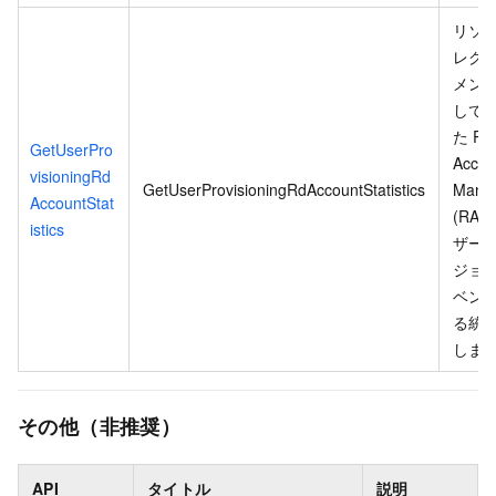
リソ
レク
メン
して
た Re
GetUserPro
Acces
visioningRd
GetUserProvisioningRdAccountStatistics
Mana
AccountStat
(RAM
istics
ザー
ジョ
ベン
る統
しま
その他（非推奨）
API
タイトル
説明