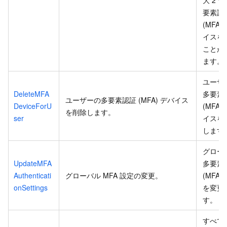
要素認
(MFA)
イスを
ことが
ます。
ユーザ
DeleteMFA
多要素
ユーザーの多要素認証 (MFA) デバイス
DeviceForU
(MFA)
を削除します。
ser
イスを
します
グロー
UpdateMFA
多要素
Authenticati
グローバル MFA 設定の変更。
(MFA)
onSettings
を変更
す。
すべて