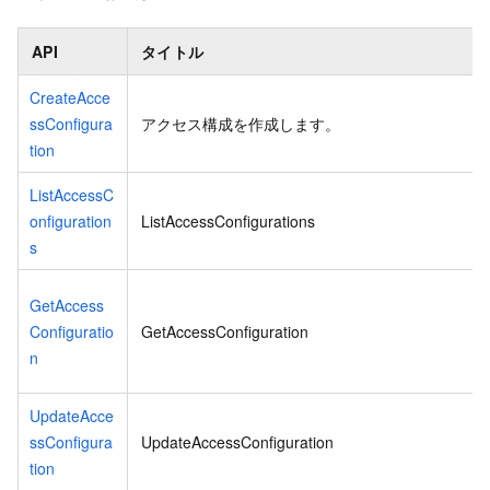
API
タイトル
CreateAcce
ssConfigura
アクセス構成を作成します。
tion
ListAccessC
onfiguration
ListAccessConfigurations
s
GetAccess
Configuratio
GetAccessConfiguration
n
UpdateAcce
ssConfigura
UpdateAccessConfiguration
tion