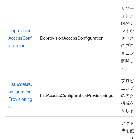
リソース
ィレクト
内のアカ
Deprovision
ントから
AccessConf
DeprovisionAccessConfiguration
クセス構
iguration
のプロビ
ョニング
解除しま
す。
プロビジ
ListAccessC
ニング済
onfiguration
ListAccessConfigurationProvisionings
のアクセ
Provisioning
構成をク
s
リします
アクセス
成を使用
て、リソ