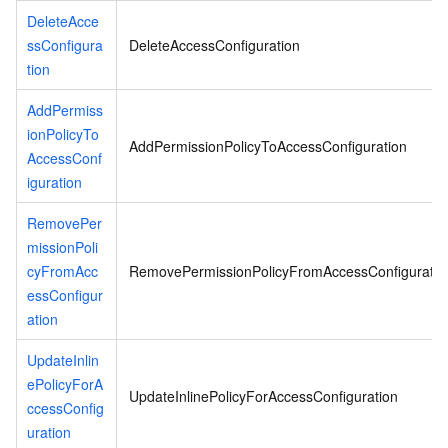
DeleteAcce
ssConfigura
DeleteAccessConfiguration
tion
AddPermiss
ionPolicyTo
AddPermissionPolicyToAccessConfiguration
AccessConf
iguration
RemovePer
missionPoli
cyFromAcc
RemovePermissionPolicyFromAccessConfiguratio
essConfigur
ation
UpdateInlin
ePolicyForA
UpdateInlinePolicyForAccessConfiguration
ccessConfig
uration