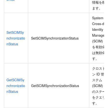
情報を削
ます。
System fo
Cross-do
Identity
SetSCIMSy
Managem
nchronizatio
SetSCIMSynchronizationStatus
(SCIM) 
nStatus
を有効化
は無効化
す。
クロスド
ン ID 管
GetSCIMSy
ステム
nchronizatio
GetSCIMSynchronizationStatus
(SCIM) 
nStatus
のステー
をクエリ
す。