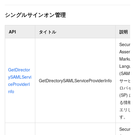
シングルサインオン管理
API
タイトル
説明
Security
Asserti
Markup
Langua
GetDirector
(SAML)
ySAMLServi
GetDirectorySAMLServiceProviderInfo
サービ
ceProviderI
ロバイ
nfo
(SP) 
る情報
エリし
す。
Security