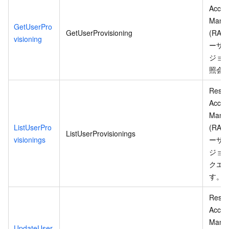
Acces
Mana
GetUserPro
GetUserProvisioning
(RAM
visioning
ーザ
ジョ
照会
Resou
Acces
Mana
ListUserPro
(RAM
ListUserProvisionings
visionings
ーザ
ジョ
クエ
す。
Resou
Acces
Mana
UpdateUser