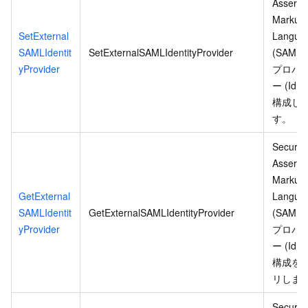
Asserti
Markup
SetExternal
Langua
SAMLIdentit
SetExternalSAMLIdentityProvider
(SAML) 
yProvider
プロバ
ー (IdP
構成し
す。
Security
Asserti
Markup
GetExternal
Langua
SAMLIdentit
GetExternalSAMLIdentityProvider
(SAML) 
yProvider
プロバ
ー (IdP
構成を
リしま
Security