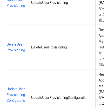
UpdateUserProvisioning
(RAM
Provisioning
ザー
ョニ
更し
Resou
Acces
Mana
DeleteUser
DeleteUserProvisioning
(RAM
Provisioning
ザー
ジョ
削除
Resou
Acces
Mana
UpdateUser
(RAM
Provisioning
UpdateUserProvisioningConfiguration
ザー
Configuratio
ョニ
n