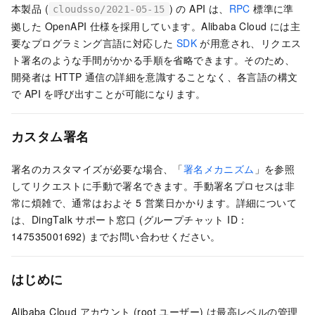
本製品 (
) の API は、
RPC
標準に準
cloudsso/2021-05-15
拠した OpenAPI 仕様を採用しています。Alibaba Cloud には主
要なプログラミング言語に対応した
SDK
が用意され、リクエス
ト署名のような手間がかかる手順を省略できます。そのため、
開発者は HTTP 通信の詳細を意識することなく、各言語の構文
で API を呼び出すことが可能になります。
カスタム署名
署名のカスタマイズが必要な場合、「
署名メカニズム
」を参照
してリクエストに手動で署名できます。手動署名プロセスは非
常に煩雑で、通常はおよそ 5 営業日かかります。詳細について
は、DingTalk サポート窓口 (グループチャット ID：
147535001692) までお問い合わせください。
はじめに
Alibaba Cloud アカウント (root ユーザー) は最高レベルの管理