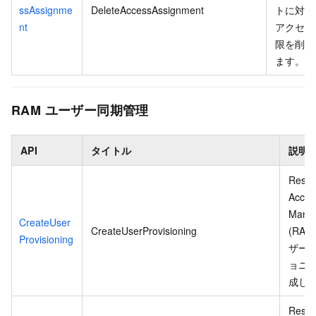
ssAssignme
DeleteAccessAssignment
トに対す
nt
アクセス
限を削除
ます。
RAM ユーザー同期管理
API
タイトル
説明
Resou
Acces
Mana
CreateUser
CreateUserProvisioning
(RAM
Provisioning
ザー
ョニ
成し
Resou