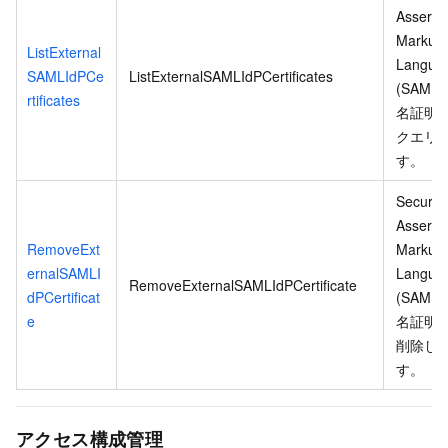
Asserti
Markup
ListExternal
Langua
SAMLIdPCe
ListExternalSAMLIdPCertificates
(SAML)
rtificates
名証明
クエリ
す。
Security
Asserti
RemoveExt
Markup
ernalSAMLI
Langua
RemoveExternalSAMLIdPCertificate
dPCertificat
(SAML)
e
名証明
削除し
す。
アクセス構成管理