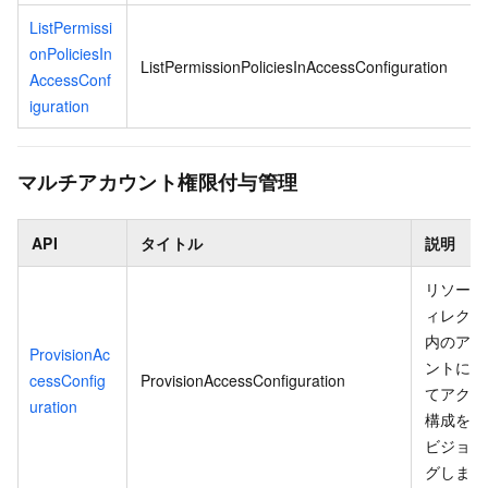
ListPermissi
onPoliciesIn
ListPermissionPoliciesInAccessConfiguration
AccessConf
iguration
マルチアカウント権限付与管理
API
タイトル
説明
リソース
ィレクト
内のアカ
ProvisionAc
ントに対
cessConfig
ProvisionAccessConfiguration
てアクセ
uration
構成をプ
ビジョニ
グします