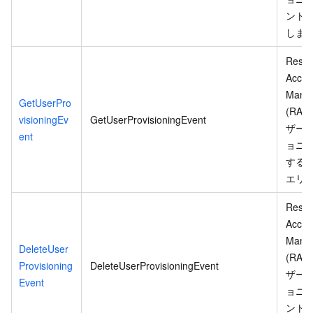
ント
しま
Resou
Acces
Mana
GetUserPro
(RAM
visioningEv
GetUserProvisioningEvent
ザー
ent
ョニ
する
エリ
Resou
Acces
Mana
DeleteUser
(RAM
Provisioning
DeleteUserProvisioningEvent
ザー
Event
ョニ
ント