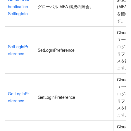
hentication
グローバル MFA 構成の照会。
(MFA)
SettingInfo
を照会
す。
Cloud
ユーザ
SetLoginPr
ログイ
SetLoginPreference
eference
リファ
スを設
ます。
Cloud
ユーザ
GetLoginPr
ログイ
GetLoginPreference
eference
リファ
スを照
ます。
Cloud