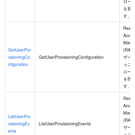
ロー
を変
す。
Resou
Acces
Mana
GetUserPro
(RAM
visioningCo
GetUserProvisioningConfiguration
ザー
nfiguration
ョニ
ロー
を照
す。
Resou
Acces
Mana
ListUserPro
(RAM
visioningEv
ListUserProvisioningEvents
ザー
ents
ョニ