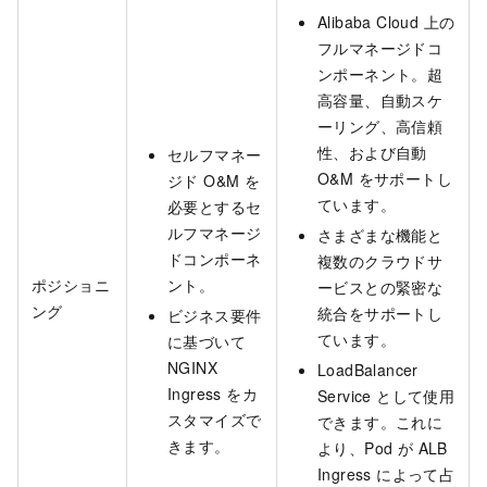
Alibaba Cloud 上の
フルマネージドコ
ンポーネント。超
高容量、自動スケ
ーリング、高信頼
性、および自動
セルフマネー
O&M をサポートし
ジド O&M を
ています。
必要とするセ
ルフマネージ
さまざまな機能と
ドコンポーネ
複数のクラウドサ
ポジショニ
ント。
ービスとの緊密な
ング
統合をサポートし
ビジネス要件
ています。
に基づいて
NGINX
LoadBalancer
Ingress をカ
Service として使用
スタマイズで
できます。これに
きます。
より、Pod が ALB
Ingress によって占