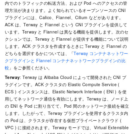
内でのトラフィックの転送方法、および Pod へのアクセスの管
理方法が決まります。よく知られているオープンソースの CNI
プラグインには、Calico、Flannel、Cilium などがあります。
ACK は、Terway と Flannel という CNI プラグインを提供して
います。Terway と Flannel は異なる機能を提供します。次のセ
クションでは、Terway と Flannel が提供する機能について説明
します。ACK クラスタを作成するときに Terway と Flannel の
どちらを選択するかについては、「
Terway コンテナネットワー
クプラグインと Flannel コンテナネットワークプラグインの比
較
」をご参照ください。
Terway
: Terway は Alibaba Cloud によって開発された CNI プ
ラグインです。ACK クラスタの Elastic Compute Service (
ECS ) インスタンスは、Elastic Network Interface ( ENI ) を使
用してネットワーク通信を有効にします。Terway は、ノード上
の ENI を Pod に割り当てて、Pod 間のネットワーク接続を確立
します。したがって、Terway プラグインを使用するクラスタ内
の Pod は、クラスタが存在する仮想プライベートクラウド (
VPC ) に接続されます。Terway モードでは、Virtual Extensible