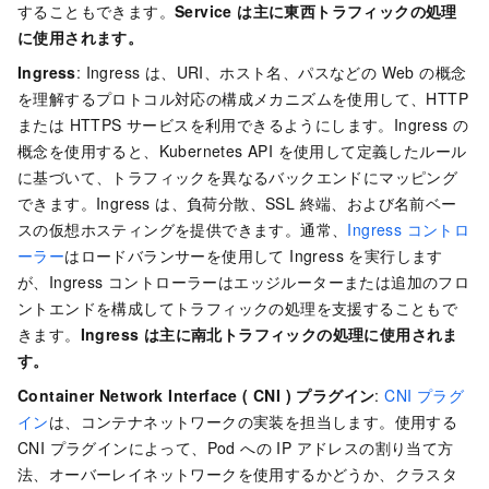
することもできます。
Service は主に東西トラフィックの処理
に使用されます。
Ingress
: Ingress は、URI、ホスト名、パスなどの Web の概念
を理解するプロトコル対応の構成メカニズムを使用して、HTTP
または HTTPS サービスを利用できるようにします。Ingress の
概念を使用すると、Kubernetes API を使用して定義したルール
に基づいて、トラフィックを異なるバックエンドにマッピング
できます。Ingress は、負荷分散、SSL 終端、および名前ベー
スの仮想ホスティングを提供できます。通常、
Ingress コントロ
ーラー
はロードバランサーを使用して Ingress を実行します
が、Ingress コントローラーはエッジルーターまたは追加のフロ
ントエンドを構成してトラフィックの処理を支援することもで
きます。
Ingress は主に南北トラフィックの処理に使用されま
す。
Container Network Interface ( CNI ) プラグイン
:
CNI プラグ
イン
は、コンテナネットワークの実装を担当します。使用する
CNI プラグインによって、Pod への IP アドレスの割り当て方
法、オーバーレイネットワークを使用するかどうか、クラスタ