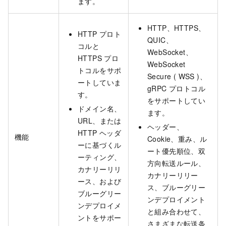
ます。
HTTP、HTTPS、
HTTP プロト
QUIC、
コルと
WebSocket、
HTTPS プロ
WebSocket
トコルをサポ
Secure ( WSS )、
ートしていま
gRPC プロトコル
す。
をサポートしてい
ドメイン名、
ます。
URL、または
ヘッダー、
HTTP ヘッダ
機能
Cookie、重み、ル
ーに基づくル
ート優先順位、双
ーティング、
方向転送ルール、
カナリーリリ
カナリーリリー
ース、および
ス、ブルーグリー
ブルーグリー
ンデプロイメント
ンデプロイメ
と組み合わせて、
ントをサポー
さまざまな転送条