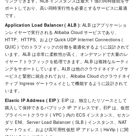
リングできます。NLB インスタンスは最大 1 億の同時接続をサ
ポートしており、高い同時実行性を必要とするサービスに最適
です。
Application Load Balancer ( ALB )
: ALB はアプリケーショ
ンレイヤーで実行される Alibaba Cloud サービスであり、
HTTP、HTTPS、および Quick UDP Internet Connections (
QUIC ) でのトラフィックの分散を最適化するように設計されて
います。ALB は非常に柔軟性が高く、オンデマンドで大量のレ
イヤー 7 トラフィックを処理できます。ALB は複雑なルーティ
ングをサポートしています。ALB は他のクラウドネイティブサ
ービスと緊密に統合されており、Alibaba Cloud のクラウドネイ
ティブ Ingress ゲートウェイとして機能するように設計されて
います。
Elastic IP Address ( EIP )
: EIP は、独立したリソースとして
購入して保持できるパブリック IP アドレスです。EIP は、仮想
プライベートクラウド ( VPC ) 内の ECS インスタンス、セカン
ダリ ENI、Server Load Balancer ( SLB ) インスタンス、NAT
ゲートウェイ、および高可用性仮想 IP アドレス ( HaVip ) に関