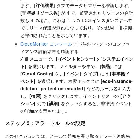
ます。
[評価結果]
タブでデータサマリーを確認します。
[非準拠リソース数]
が 4 で、監査されたリソースの合計
数も 4 の場合、これは 4 つの ECS インスタンスすべて
でリリース保護が無効になっており、その結果、非準拠
と評価されたことを示しています。
CloudMonitor コンソール
で非準拠イベントのコンプラ
イアンス評価結果を確認する
左側メニューで、
[イベントセンター]
>
[システムイベン
ト]
を選択します。フィルター条件で、
[製品]
には
[Cloud Config]
を、
[イベントタイプ]
には
[非準拠イ
ベント]
を選択します。検索ボックスに
[ecs-instance-
deletion-protection-enabled]
などのルール名を入力
し、
[検索]
をクリックします。イベントリストの
[アク
ション]
列で
[詳細]
をクリックすると、非準拠イベント
の詳細が表示されます。
ステップ 3：アラートルールの設定
このセクションでは、メールで通知を受け取るアラート連絡先