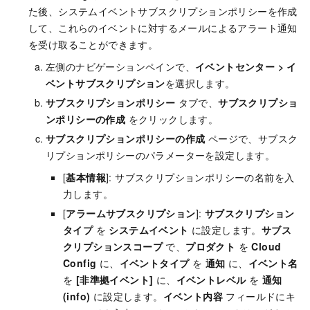
た後、システムイベントサブスクリプションポリシーを作成
して、これらのイベントに対するメールによるアラート通知
を受け取ることができます。
左側のナビゲーションペインで、
イベントセンター
>
イ
ベントサブスクリプション
を選択します。
サブスクリプションポリシー
タブで、
サブスクリプショ
ンポリシーの作成
をクリックします。
サブスクリプションポリシーの作成
ページで、サブスク
リプションポリシーのパラメーターを設定します。
[
基本情報
]: サブスクリプションポリシーの名前を入
力します。
[
アラームサブスクリプション
]:
サブスクリプション
タイプ
を
システムイベント
に設定します。
サブス
クリプションスコープ
で、
プロダクト
を
Cloud
Config
に、
イベントタイプ
を
通知
に、
イベント名
を
[非準拠イベント]
に、
イベントレベル
を
通知
(info)
に設定します。
イベント内容
フィールドにキ