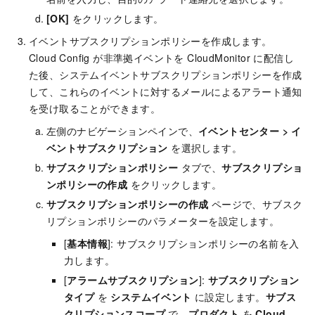
[OK]
をクリックします。
イベントサブスクリプションポリシーを作成します。
Cloud Config が非準拠イベントを CloudMonitor に配信し
た後、システムイベントサブスクリプションポリシーを作成
して、これらのイベントに対するメールによるアラート通知
を受け取ることができます。
左側のナビゲーションペインで、
イベントセンター
>
イ
ベントサブスクリプション
を選択します。
サブスクリプションポリシー
タブで、
サブスクリプショ
ンポリシーの作成
をクリックします。
サブスクリプションポリシーの作成
ページで、サブスク
リプションポリシーのパラメーターを設定します。
[
基本情報
]: サブスクリプションポリシーの名前を入
力します。
[
アラームサブスクリプション
]:
サブスクリプション
タイプ
を
システムイベント
に設定します。
サブス
クリプションスコープ
で、
プロダクト
を
Cloud