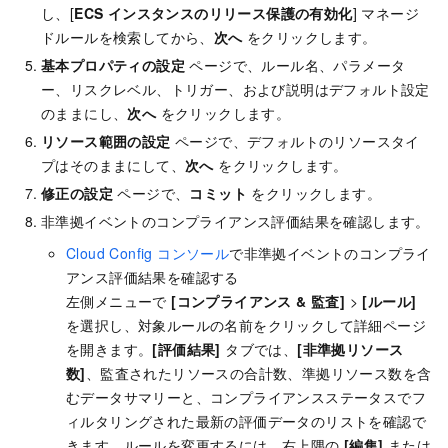
し、[
ECS インスタンスのリリース保護の有効化
] マネージ
ドルールを検索してから、
次へ
をクリックします。
基本プロパティの設定
ページで、ルール名、パラメータ
ー、リスクレベル、トリガー、および説明はデフォルト設定
のままにし、
次へ
をクリックします。
リソース範囲の設定
ページで、デフォルトのリソースタイ
プはそのままにして、
次へ
をクリックします。
修正の設定
ページで、
コミット
をクリックします。
非準拠イベントのコンプライアンス評価結果を確認します。
Cloud Config コンソール
で非準拠イベントのコンプライ
アンス評価結果を確認する
左側メニューで
[コンプライアンス & 監査]
>
[ルール]
を選択し、対象ルールの名前をクリックして詳細ページ
を開きます。
[評価結果]
タブでは、
[非準拠リソース
数]
、監査されたリソースの合計数、準拠リソース数を含
むデータサマリーと、コンプライアンスステータスでフ
ィルタリングされた最新の評価データのリストを確認で
きます。ルールを変更するには、右上隅の
[編集]
または