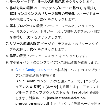
ルール
ページで、
ルールの新規作成
をクリックします。
作成方法の選択
ページで
テンプレートに基づく
を選択し、
ECS インスタンスのリリース保護の有効化
マネージドルー
ルを検索してから、
次へ
をクリックします。
基本プロパティの設定
ページで、ルール名、パラメータ
ー、リスクレベル、トリガー、および説明のデフォルト設定
を維持し、
次へ
をクリックします。
リソース範囲の設定
ページで、デフォルトのリソースタイ
プを維持し、
次へ
をクリックします。
修正の設定
ページで、
コミット
をクリックします。
非準拠イベントのコンプライアンス評価結果を確認します。
Cloud Config コンソール
で非準拠イベントのコンプライ
アンス評価結果を確認する
Cloud Config コンソールの左側メニューで、
[コンプラ
イアンス & 監査]
>
[ルール]
を選択します。アカウント
グループドロップダウンリストから
[Test-fofo]
を選択
します。対象ルール
[ecs-instance-deletion-
protection-enabled]
をクリックして詳細ページを開き