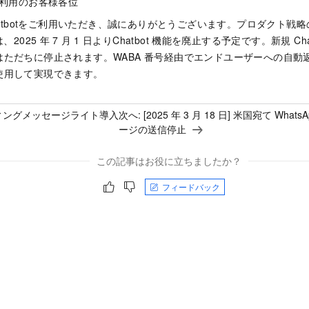
dをご利用のお客様各位
ud Chatbotをご利用いただき、誠にありがとうございます。プロダクト戦略
eは、2025
年
7
月
1
日よりChatbot
機能を廃止する予定です。新規 Cha
はただちに停止されます。WABA 番号経由でエンドユーザーへの自動
使用して実現できます。
ィングメッセージライト導入
次へ:
[2025 年 3 月 18 日] 米国宛て Wh
ージの送信停止
この記事はお役に立ちましたか？
フィードバック