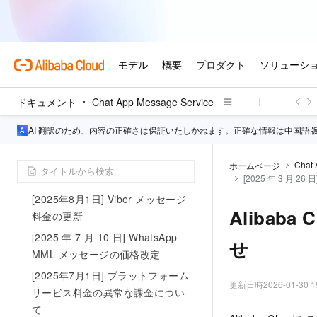
の WhatsApp メッセージ料金の改
定について
[2025 年 9 月 24 日] 特定の国およ
びリージョンにおける WhatsApp
メッセージ料金の更新
ドキュメント
Chat App Message Service
[2025年9月11日] WhatsApp 認証
テンプレートにおけるボタンテキ
AI 翻訳のため、内容の正確さは保証いたしかねます。正確な情報は中国語
ストの調整
[2025年9月5日] WhatsApp のメッ
Chat 
ホームページ
セージング上限の変更
[2025 年 3 月 2
[2025年8月1日] Viber メッセージ
Alibab
料金の更新
[2025 年 7 月 10 日] WhatsApp
せ
MML メッセージの価格改定
[2025年7月1日] プラットフォーム
更新日時
2026-01-30 1
サービス料金の異常な課金につい
て