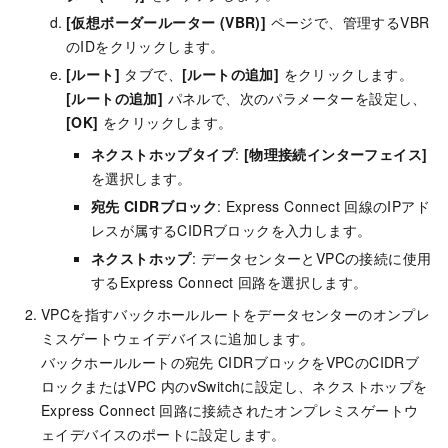
[仮想ボーダールーター (VBR)]
ページで、管理するVBR
のIDをクリックします。
[ルート]
タブで、
[ルートの追加]
をクリックします。
[ルートの追加]
パネルで、次のパラメーターを設定し、
[OK]
をクリックします。
ネクストホップタイプ
:
[物理接続インターフェイス]
を選択します。
宛先
CIDRブロック
: Express Connect
回線のIPアド
レスが属するCIDRブロックを入力します。
ネクストホップ
: データセンターとVPCの接続に使用
するExpress Connect
回路を選択します。
VPCを指すバックホールルートをデータセンターのオンプレ
ミスゲートウェイデバイスに追加します。
バックホールルートの宛先
CIDRブロックをVPCのCIDRブ
ロックまたはVPC
内のvSwitchに設定し、ネクストホップを
Express Connect
回路に接続されたオンプレミスゲートウ
ェイデバイスのポートに設定します。