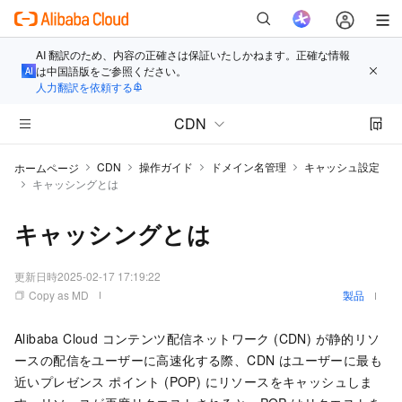
AI 翻訳のため、内容の正確さは保証いたしかねます。正確な情報
は中国語版をご参照ください。
人力翻訳を依頼する
CDN
CDN
操作ガイド
ドメイン名管理
キャッシュ設定
ホームページ
キャッシングとは
キャッシングとは
更新日時
2025-02-17 17:19:22
Copy as MD
製品
Alibaba Cloud
コンテンツ配信ネットワーク (CDN)
が静的リソ
ースの配信をユーザーに高速化する際、
CDN
はユーザーに最も
近いプレゼンス ポイント (POP) にリソースをキャッシュしま