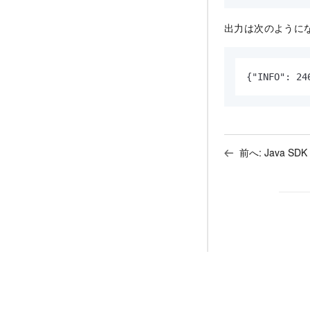
出力は次のように
{"INFO": 24
前へ:
Java S