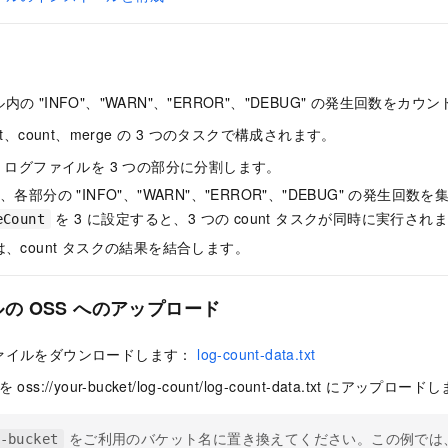
の "INFO"、"WARN"、"ERROR"、"DEBUG" の発生回数をカウ
t、count、merge の 3 つのタスクで構成されます。
クは、ログファイルを 3 つの部分に分割します。
は、各部分の "INFO"、"WARN"、"ERROR"、"DEBUG" の発生回数
を 3 に設定すると、3 つの count タスクが同時に実行され
eCount
クは、count タスクの結果を結合します。
の OSS へのアップロード
ァイルをダウンロードします：
log-count-data.txt
xt を oss://your-bucket/log-count/log-count-data.txt にアップロー
をご利用のバケット名に置き換えてください。この例では、中
-bucket