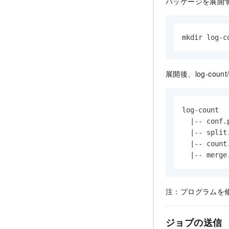
パッケージを展開
mkdir log-c
展開後、log-co
log-count

  |-- conf.
  |-- spli
  |-- coun
  |-- mer
注：プログラムを
ジョブの送信