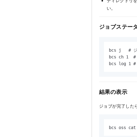
ディレクトリを
い。
ジョブステー
bcs j  
bcs ch 
bcs log
結果の表示
ジョブが完了したら
bcs oss cat