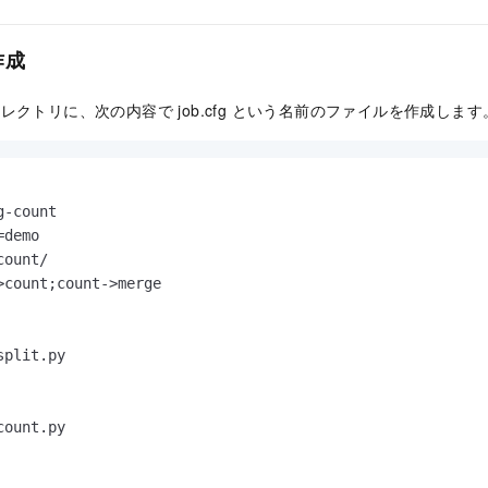
作成
の親ディレクトリに、次の内容で job.cfg という名前のファイルを作成します
-count

demo

ount/

>count;count->merge

plit.py

ount.py
