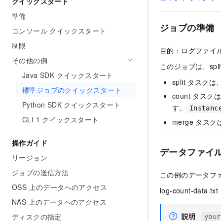
クイックスタート
準備
ジョブの準備
コンソール クイックスタート
制限
目的：ログファイル内
その他の例
このジョブは、spli
Java SDK クイックスタート
split タス
標準ジョブのクイックスタート
count タスク
Python SDK クイックスタート
す。
Instanc
CLI 1 クイックスタート
merge タス
操作ガイド
データファイル
リージョン
ジョブの送信方法
この例のデータフ
OSS 上のデータへのアクセス
log-count-data.t
NAS 上のデータへのアクセス
説明
ディスクの指定
your