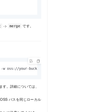
->
です。
t
merge
 -w oss://your-bucket/log-count/:/home/output/
します。詳細については、
OSS パスを同じローカル