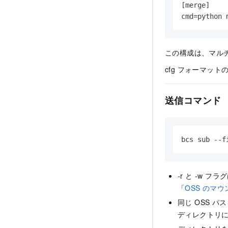
[merge]

cmd=python 
この構成は、マル
cfg フォーマッ
送信コマンド
bcs sub --f
-r と -w
「
OSS のマウ
同じ OSS 
ディレクトリ