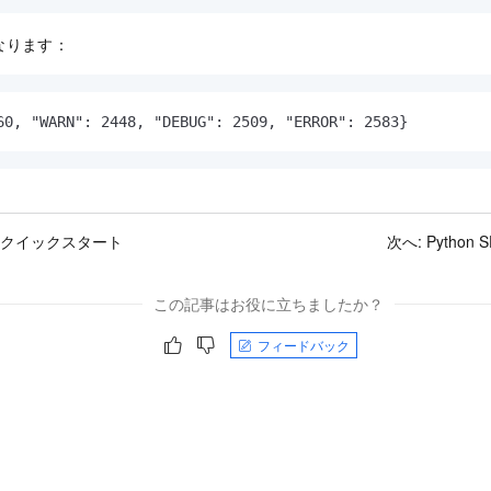
なります：
60, "WARN": 2448, "DEBUG": 2509, "ERROR": 2583}
DK クイックスタート
次へ:
Pytho
この記事はお役に立ちましたか？
フィードバック