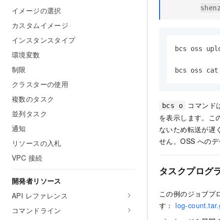
shen
イメージの選択
カスタムイメージ
インスタンスタイプ
bcs oss upl
環境変数
制限
bcs oss c
クラスターの使用
複数のタスク
コマンドは
bcs o
並列タスク
を表示します。こ
通知
ないため転送が遅
せん。OSS への
リソースの入札
VPC 接続
タスクプログ
開発者リソース
この例のジョブプロ
API レファレンス
す：
log-count.tar
コマンドライン