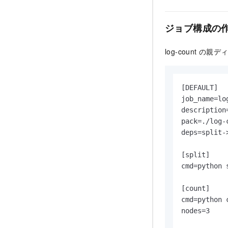
ジョブ構成の
log-count 
[DEFAULT]

job_name=log
description=
pack=./log-c
deps=split-
[split]

cmd=python s
[count]

cmd=python c
nodes=3
