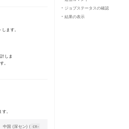
ジョブステータスの確認
結果の表示
ントします。
を集計しま
ます。
ドします。
国 (深セン) (
cn-