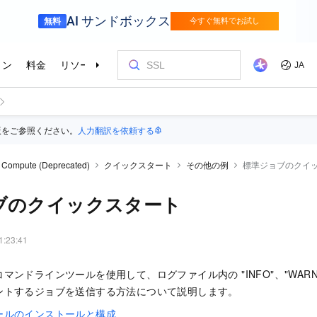
版をご参照ください。
人力翻訳を依頼する
 Compute (Deprecated)
クイックスタート
その他の例
標準ジョブのクイ
ブのクイックスタート
1:23:41
ンドラインツールを使用して、ログファイル内の "INFO"、"WARN"、"
ントするジョブを送信する方法について説明します。
ールのインストールと構成