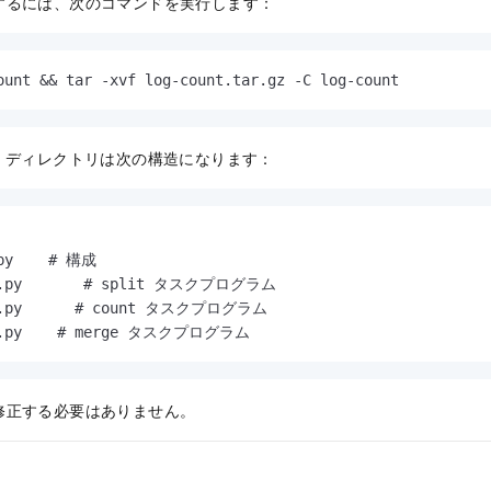
するには、次のコマンドを実行します：
ount && tar -xvf log-count.tar.gz -C log-count
unt/ ディレクトリは次の構造になります：
py    # 構成

t.py       # split タスクプログラム

t.py      # count タスクプログラム

ge.py    # merge タスクプログラム
修正する必要はありません。