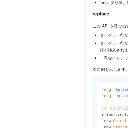
long: 戻
replace
この API を呼
ターゲット行
ターゲット行
行が挿入され
一意なインデ
次に例を示します
long
replac
long
replac
// サンプル
client.repl
new
Object
new
String