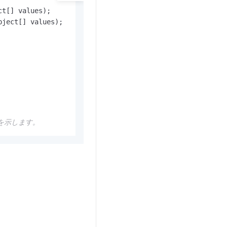
ct[] values)
bject[] values)
;

行を示します。