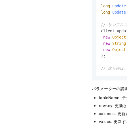
long
update
long
update
// サンプル
client.upda
new
Object
new
String
new
Object
);

// 戻り値は
パラメーターの説
tableName
rowkey: 
columns:
values: 