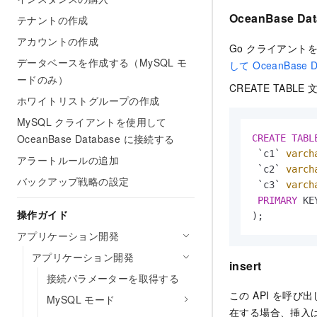
OceanBase D
テナントの作成
アカウントの作成
Go クライアントを
データベースを作成する（MySQL モ
して OceanBase 
ードのみ）
CREATE TAB
ホワイトリストグループの作成
MySQL クライアントを使用して
OceanBase Database に接続する
CREATE
TABL
 `c1` 
varch
アラートルールの追加
 `c2` 
varch
バックアップ戦略の設定
 `c3` 
varch
PRIMARY
 KE
操作ガイド
アプリケーション開発
アプリケーション開発
insert
接続パラメーターを取得する
この API を呼
MySQL モード
在する場合、挿入