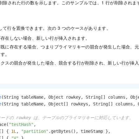
り値。削除された行の数を示します。このサンプルでは、1 行が削除されま
び出して行を置換できます。次の 3 つのケースがあります。
が存在しない場合、新しい行が挿入されます。
が既に存在する場合、つまりプライマリキーの競合が発生した場合、
ます。
ックスの競合が発生した場合、競合する行が削除され、新しい行が挿
。
e
(String tableName, Object rowkey, String[] columns, Obj
e
(String tableName, Object[] rowkeys, String[] columns, 
コードの rowkey は、テーブルのプライマリキーに対応しています。
ace(
"testHash"
,

[] { 
1L
, 
"partition"
.getBytes(), timeStamp }, 

[] { 
"V"
 },
