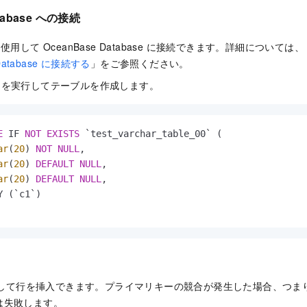
atabase への接続
使用して OceanBase Database に接続できます。詳細については、
Database に接続する
」をご参照ください。
LE 文を実行してテーブルを作成します。
E
 IF 
NOT
EXISTS
 `test_varchar_table_00` (

ar
(
20
) 
NOT
NULL
,

ar
(
20
) 
DEFAULT
NULL
,

ar
(
20
) 
DEFAULT
NULL
,

Y (`c1`)

び出して行を挿入できます。プライマリキーの競合が発生した場合、つ
は失敗します。