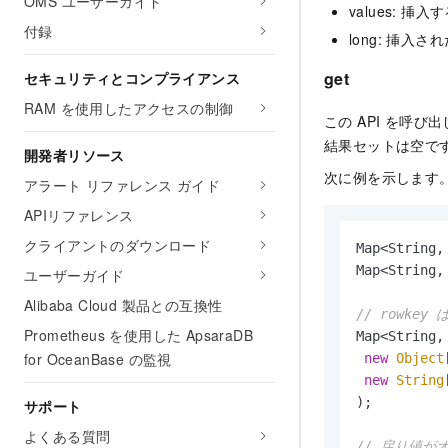
OMS ユーザーガイド
values: 挿
付録
long: 挿
get
セキュリティとコンプライアンス
RAM を使用したアクセスの制御
この API を呼
結果セットは空で
開発者リソース
次に例を示します
アラート リファレンス ガイド
APIリファレンス
クライアントのダウンロード
Map<String,
Map<String,
ユーザーガイド
Alibaba Cloud 製品との互換性
// rowke
Prometheus を使用した ApsaraDB
Map<String,
for OceanBase の監視
new
Object
new
String
);

サポート
よくある質問
// 戻り値がオ