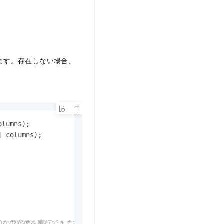
れます。存在しない場合、
olumns)
;

] columns)
;

、明示的な型変換を実行できます。