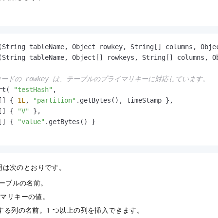
。
(String tableName, Object rowkey, String[] columns, Obje
(String tableName, Object[] rowkeys, String[] columns, O
コードの rowkey は、テーブルのプライマリキーに対応しています。
rt( 
"testHash"
, 

[] { 
1L
, 
"partition"
.getBytes(), timeStamp },

[] { 
"V"
 }, 

[] { 
"value"
.getBytes() }

明は次のとおりです。
: テーブルの名前。
プライマリキーの値。
 挿入する列の名前。1 つ以上の列を挿入できます。