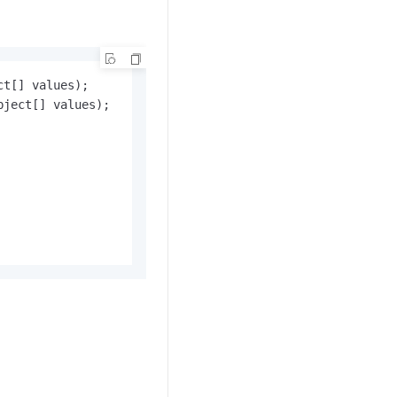
ct[] values)
bject[] values)
;
