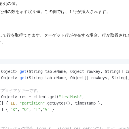
入する列の値。
入された列の数を示す戻り値。この例では、1 行が挿入されます。
び出して行を取得できます。ターゲット行が存在する場合、行が取得さ
す。
。
 Object> 
get
(String tableName, Object rowkey, String[] c
 Object> 
get
(String tableName, Object[] rowkeys, String[
y はプライマリキーです。
 Object> res = client.get(
"testHash"
,

[] { 
1L
, 
"partition"
.getBytes(), timestamp }, 

[] { 
"K"
, 
"Q"
, 
"T"
,
"V"
 }

ブジェクトの場合、Long k = (Long) res.get("K"); など