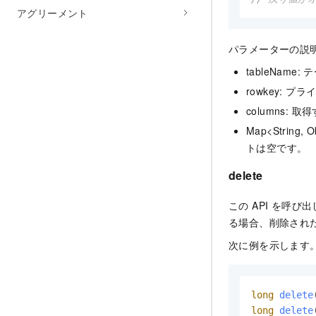
アグリーメント
パラメーターの説
tableName
rowkey: 
columns:
Map<Stri
トは空です。
delete
この API を呼び
る場合、削除された
次に例を示します
long
delete
long
delete