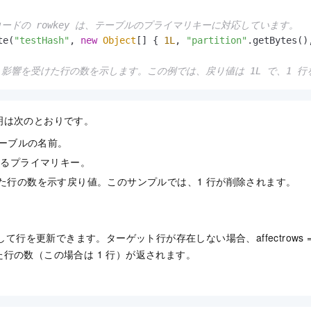
コードの rowkey は、テーブルのプライマリキーに対応しています。
te(
"testHash"
, 
new
Object
[] { 
1L
, 
"partition"
.getBytes()
、影響を受けた行の数を示します。この例では、戻り値は 1L で、1 
明は次のとおりです。
: テーブルの名前。
削除するプライマリキー。
除された行の数を示す戻り値。このサンプルでは、1 行が削除されます。
出して行を更新できます。ターゲット行が存在しない場合、affectrows 
行の数（この場合は 1 行）が返されます。
。