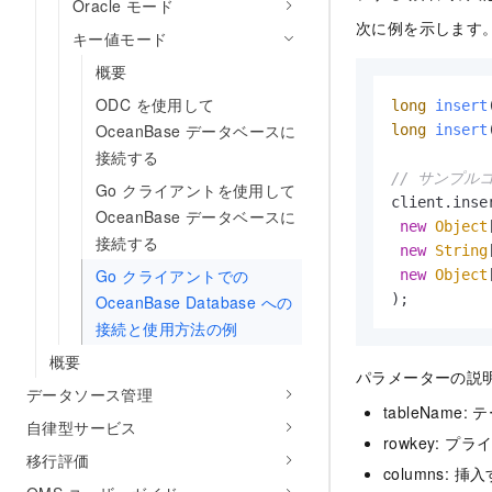
Oracle モード
次に例を示します
キー値モード
概要
ODC を使用して
long
insert
OceanBase データベースに
long
insert
接続する
// サンプル
Go クライアントを使用して
client.inse
OceanBase データベースに
new
Object
接続する
new
String
Go クライアントでの
new
Object
OceanBase Database への
接続と使用方法の例
概要
パラメーターの説
データソース管理
tableName
自律型サービス
rowkey: 
移行評価
columns: