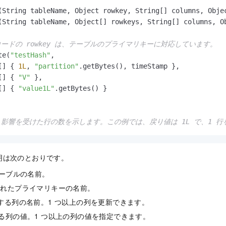
(String tableName, Object rowkey, String[] columns, Obje
(String tableName, Object[] rowkeys, String[] columns, O
コードの rowkey は、テーブルのプライマリキーに対応しています。
te(
"testHash"
,

[] { 
1L
, 
"partition"
.getBytes(), timeStamp }, 

[] { 
"V"
 },

[] { 
"value1L"
.getBytes() }

、影響を受けた行の数を示します。この例では、戻り値は 1L で、1 
明は次のとおりです。
: テーブルの名前。
更新されたプライマリキーの名前。
 更新する列の名前。1 つ以上の列を更新できます。
更新する列の値。1 つ以上の列の値を指定できます。