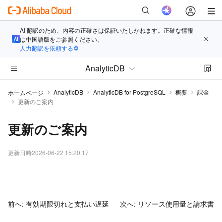
AI 翻訳のため、内容の正確さは保証いたしかねます。正確な情報
は中国語版をご参照ください。
人力翻訳を依頼する
AnalyticDB
AnalyticDB
AnalyticDB for PostgreSQL
概要
課金
ホームページ
更新のご案内
更新のご案内
更新日時
2026-06-22 15:20:17
前へ:
有効期限切れと支払い遅延
次へ:
リソース使用量と請求書