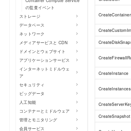
Container Compute Service
の監査イベント
CreateContaine
ストレージ
データベース
CreateCustomI
ネットワーク
CreateDiskSnap
メディアサービスと CDN
ドメインとウェブサイト
CreateFirewallR
アプリケーションサービス
インターネットミドルウェ
CreateInstance
ア
セキュリティ
CreateInstances
ビッグデータ
人工知能
CreateServerKe
コンテナーとミドルウェア
CreateSnapshot
管理とモニタリング
会員サービス