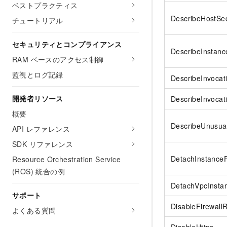
ベストプラクティス
DescribeHostSec
チュートリアル
セキュリティとコンプライアンス
DescribeInstanc
RAM ベースのアクセス制御
監視とログ記録
DescribeInvocat
開発者リソース
DescribeInvocat
概要
DescribeUnusua
API レファレンス
SDK リファレンス
DetachInstance
Resource Orchestration Service
(ROS) 統合の例
DetachVpcInst
サポート
DisableFirewall
よくある質問