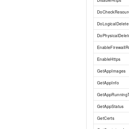
DisableHttps
DoCheckResour
DoLogicalDelet
DoPhysicalDele
EnableFirewallR
EnableHttps
GetAppImages
GetAppInfo
GetAppRunning
GetAppStatus
GetCerts