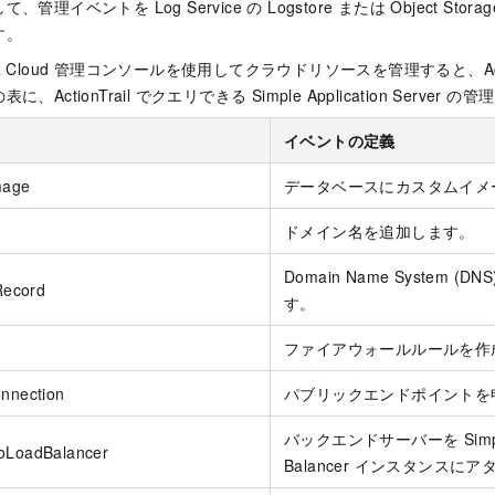
イベントを Log Service の Logstore または Object Storage 
す。
baba Cloud 管理コンソールを使用してクラウドリソースを管理すると、Act
ActionTrail でクエリできる Simple Application Serve
イベントの定義
mage
データベースにカスタムイメ
ドメイン名を追加します。
Domain Name System 
ecord
す。
ファイアウォールルールを作
onnection
パブリックエンドポイントを
バックエンドサーバーを Simple A
ToLoadBalancer
Balancer インスタンスに