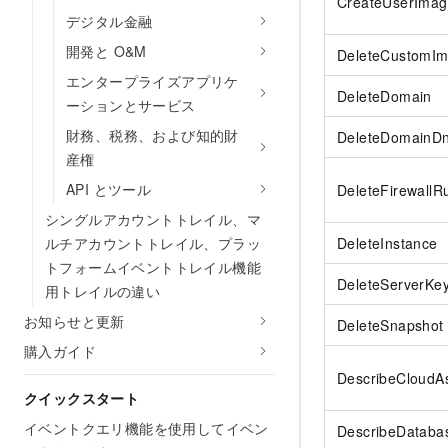
CreateUserImag
デジタル金融
開発と O&M
DeleteCustomI
エンタープライズアプリケ
DeleteDomain
ーションとサービス
財務、税務、および知的財
DeleteDomainD
産権
API とツール
DeleteFirewallR
シングルアカウントトレイル、マ
ルチアカウントトレイル、プラッ
DeleteInstance
トフォームイベントトレイル機能
DeleteServerKey
用トレイルの違い
お知らせと更新
DeleteSnapshot
購入ガイド
DescribeCloudAs
クイックスタート
イベントクエリ機能を使用してイベン
DescribeDataba