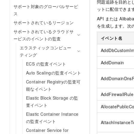
問題追跡を目的として、管理
サポート対象のグローバルサービ
ットに配信できま
ス
API または Ali
サポートされているリージョン
を生成します。次の表に、
サポートされているクラウドサ
イベント名
ービスのイベントの監査
エラスティックコンピュー
AddDbCustomI
ティング
AddDomain
ECS の監査イベント
Auto Scalingの監査イベント
AddDomainDnsR
Container Registryの監査可
能なイベント
AddFirewallRule
Elastic Block Storage の監
査イベント
AllocatePublicC
Elastic Container Instance
の監査イベント
AttachInstance
Container Service for