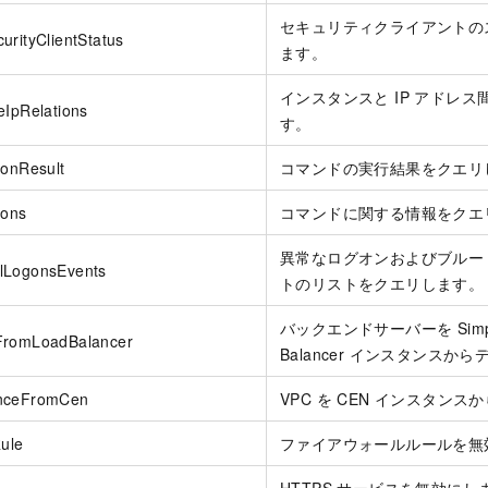
セキュリティクライアントの
urityClientStatus
ます。
インスタンスと IP アドレ
eIpRelations
す。
ionResult
コマンドの実行結果をクエリ
ions
コマンドに関する情報をクエ
異常なログオンおよびブルー
lLogonsEvents
トのリストをクエリします。
バックエンドサーバーを Simple A
FromLoadBalancer
Balancer インスタンスか
anceFromCen
VPC を CEN インスタン
Rule
ファイアウォールルールを無