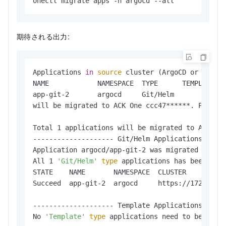
onectl migrate apps -n argocd --all
期待される出力:
Applications 
in
source
 cluster (ArgoCD or AppCen
NAME            NAMESPACE  TYPE      TEMPLATEID

app-git-2       argocd     Git/Helm

will be migrated to ACK One ccc47******. Please
Total 1 applications will be migrated to ACK One
-------------------- Git/Helm Applications -----
Application argocd/app-git-2 was migrated succee
All 1 
'Git/Helm'
type
 applications has been migr
STATE    NAME       NAMESPACE  CLUSTER          
Succeed  app-git-2  argocd     https://172.16.**
-------------------- Template Applications -----
No 
'Template'
type
 applications need to be migr