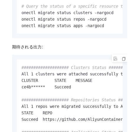
# Query the status of a specific resource type
onectl migrate status clusters -nargocd

onectl migrate status repos -nargocd

onectl migrate status apps -nargocd
期待される出力:
#################### Clusters Status #########
All 1 clusters were attached successfully to AC
CLUSTER       STATE    MESSAGE

ce4b******    Succeed

#################### Repositories Status #####
All 1 repos were migrated successfully to ACK O
STATE    REPO                                  
Succeed  https://github.com/AliyunContainerServ