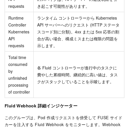
requests
き起こす可能性があります。
Runtime
ランタイム コントローラーから Kubernetes
Controller
API サーバーへのリクエスト (HTTP ステータ
Kubernetes
スコード別に分類)。4xx または 5xx 応答の割
API
合が高い場合、構成ミスまたは権限の問題を
requests
示します。
Total time
consumed
各 Fluid コントローラーが進行中のタスクに
by
費やした累積時間。継続的に高い値は、タス
unfinished
クがスタックしていることを示唆します。
processing
of controller
Fluid Webhook 詳細インジケーター
このグループは、Pod 作成リクエストを傍受して FUSE サイド
カーを注入する Fluid Webhook をモニターします。Webhook