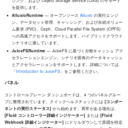
シング、および Object Storage Service (OSS) のサポート
を提供します。
AlluxioRuntime
— オープンソース
Alluxio
の実行エンジ
ン。データセット管理、キャッシング、および永続ボリュー
ム要求 (PVC)、Ceph、Cloud Parallel File System (CPFS)
への高速アクセスをサポートします。ハイブリッドクラウド
シナリオに適しています。
JuiceFSRuntime
— JuiceFS に基づく分散キャッシュ アク
セラレーションエンジン。シナリオ固有のデータキャッシュ
とアクセラレーションをサポートします。詳細については、
「
Introduction to JuiceFS
」をご参照ください。
パネル
コントロールプレーン ダッシュボードは、4 つのパネルグルー
プに整理されています。クイックヘルスチェックには
[コンポー
ネントの実行ステータス]
から始めます。異常がある場合は、
[Fluid コントローラー詳細インジケーター]
または
[Fluid
Webhook 詳細インジケーター]
にドリルダウンして原因を特定