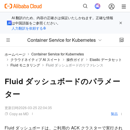
AI 翻訳のため、内容の正確さは保証いたしかねます。正確な情報
は中国語版をご参照ください。
人力翻訳を依頼する
Container Service for Kubernetes
Container Service for Kubernetes
ホームページ
クラウドネイティブ AI スイート
操作ガイド
Elastic データセット
Fluid モニタリング
Fluid ダッシュボードのリファレンス
Fluid ダッシュボードのパラメー
ター
更新日時
2026-03-25 22:04:35
Copy as MD
製品
Fluid ダッシュボードは、ご利用の ACK クラスターで実行され