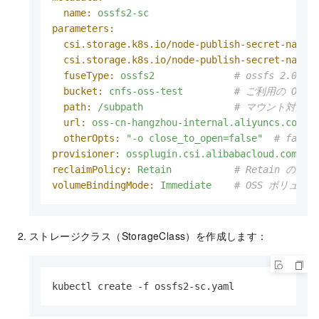
name:
ossfs2-sc
parameters:
csi.storage.k8s.io/node-publish-secret-name:
csi.storage.k8s.io/node-publish-secret-names
fuseType:
ossfs2
# ossfs 2.
bucket:
cnfs-oss-test
# ご利用の OSS
path:
/subpath
# マウント対象
url:
oss-cn-hangzhou-internal.aliyuncs.com
otherOpts:
"-o close_to_open=false"
# fa
provisioner:
ossplugin.csi.alibabacloud.com
#
reclaimPolicy:
Retain
# Retain の
volumeBindingMode:
Immediate
# OSS ボリュ
ストレージクラス（StorageClass）を作成します：
kubectl create -f ossfs2-sc.yaml