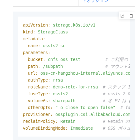
apiVersion:
storage.k8s.io/v1
kind:
StorageClass
metadata:
name:
ossfs2-sc
parameters:
bucket:
cnfs-oss-test
# ご利用の OS
path:
/subpath
# マウント対象
url:
oss-cn-hangzhou-internal.aliyuncs.com
authType:
rrsa
roleName:
demo-role-for-rrsa
# ステップ 1 で
fuseType:
ossfs2
# ossfs 2.
volumeAs:
sharepath
# 各 PV は pa
otherOpts:
"-o close_to_open=false"
# fa
provisioner:
ossplugin.csi.alibabacloud.com
#
reclaimPolicy:
Retain
# Retain の
volumeBindingMode:
Immediate
# OSS ボリュ