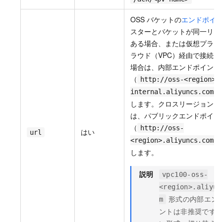
OSS バケットの
エンドポイ
スターとバケットが同一リー
ある場合、または仮想プライ
ラウド（VPC）経由で接続
場合は、内部エンドポイント
（
http://oss-<region>-
internal.aliyuncs.com
します。クロスリージョンア
は、パブリックエンドポイン
（
http://oss-
はい
url
<region>.aliyuncs.com
します。
説明
vpc100-oss-
<region>.aliyun
形式の内部エン
m
ントは非推奨です