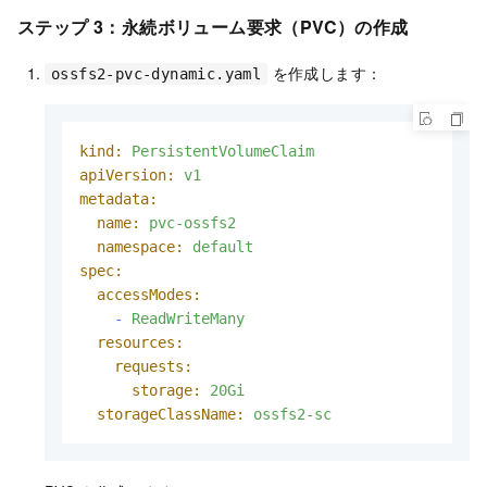
ステップ 3：永続ボリューム要求（PVC）の作成
を作成します：
ossfs2-pvc-dynamic.yaml
kind:
PersistentVolumeClaim
apiVersion:
v1
metadata:
name:
pvc-ossfs2
namespace:
default
spec:
accessModes:
-
ReadWriteMany
resources:
requests:
storage:
20Gi
storageClassName:
ossfs2-sc