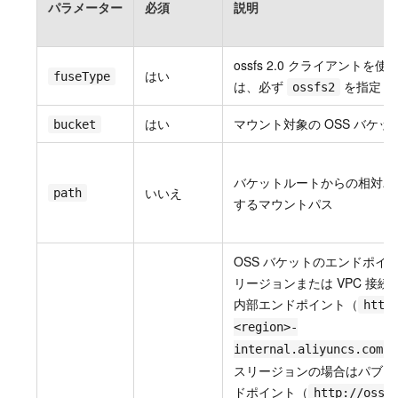
パラメーター
必須
説明
ossfs 2.0 クライアントを
はい
fuseType
は、必ず
を指定し
ossfs2
はい
マウント対象の OSS バケッ
bucket
バケットルートからの相対パ
いいえ
path
するマウントパス
OSS バケットのエンドポイ
リージョンまたは VPC 接続
内部エンドポイント（
http
<region>-
internal.aliyuncs.com
スリージョンの場合はパブリ
ドポイント（
http://oss-