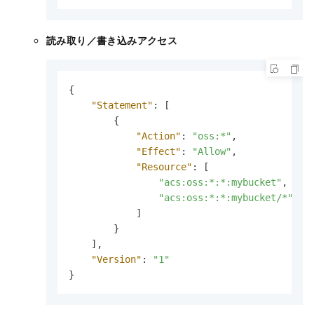
読み取り／書き込みアクセス
{
"Statement"
:
[
{
"Action"
:
"oss:*"
,
"Effect"
:
"Allow"
,
"Resource"
:
[
"acs:oss:*:*:mybucket"
,
"acs:oss:*:*:mybucket/*"
]
}
]
,
"Version"
:
"1"
}