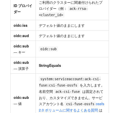
ご利用のクラスターに関連付けられたプ
ID プロバイ
ロバイダー（例：
ack-rrsa-
ダー
<cluster_id>
oidc:iss
デフォルト値のままにします
oidc:aud
デフォルト値のままにします
oidc:sub
oidc:sub
— キー
oidc:sub
StringEquals
— 演算子
system:serviceaccount:ack-csi-
を入力します。
fuse:csi-fuse-ossfs
名前空間
は固定されて
ack-csi-fuse
oidc:sub
おり、カスタマイズできません。サービ
— 値
スアカウント名
ossfs
csi-fuse-ossfs
2.0 ボリュームに関するよくある質問
は