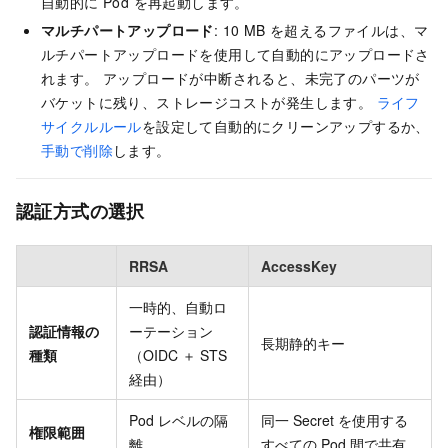
自動的に Pod を再起動します。
マルチパートアップロード
: 10 MB を超えるファイルは、マ
ルチパートアップロードを使用して自動的にアップロードさ
れます。 アップロードが中断されると、未完了のパーツが
バケットに残り、ストレージコストが発生します。
ライフ
サイクルルール
を設定して自動的にクリーンアップするか、
手動で削除
します。
認証方式の選択
RRSA
AccessKey
一時的、自動ロ
認証情報の
ーテーション
長期静的キー
種類
（OIDC ＋ STS
経由）
Pod レベルの隔
同一 Secret を使用する
権限範囲
離
すべての Pod 間で共有