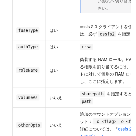
い形式へ切り替え
さい。
ossfs 2.0 クライアントを
はい
fuseType
は、必ず
を指定し
ossfs2
はい
authType
rrsa
偽装する RAM ロール。PV
る権限を割り当てるには、各
はい
roleName
トに対して個別の RAM ロ
し、ここに指定します。
を指定すると、各
sharepath
いいえ
volumeAs
path
追加のマウントオプション（
ット：
-o <flag> -o <fla
いいえ
otherOpts
詳細については、「
ossfs 2
トオプション