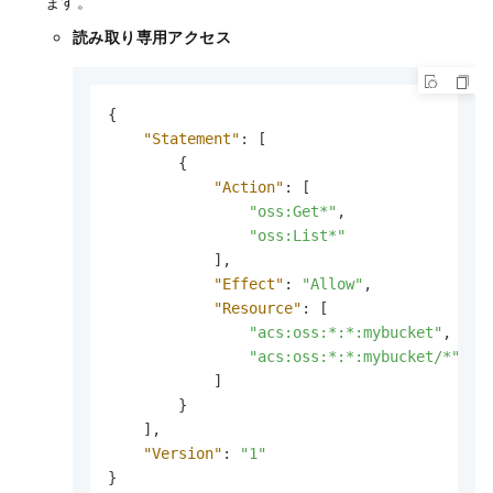
ます。
読み取り専用アクセス
{
"Statement"
:
[
{
"Action"
:
[
"oss:Get*"
,
"oss:List*"
]
,
"Effect"
:
"Allow"
,
"Resource"
:
[
"acs:oss:*:*:mybucket"
,
"acs:oss:*:*:mybucket/*"
]
}
]
,
"Version"
:
"1"
}