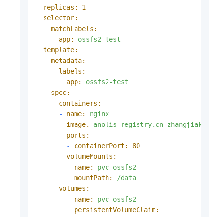
replicas:
1
selector:
matchLabels:
app:
ossfs2-test
template:
metadata:
labels:
app:
ossfs2-test
spec:
containers:
-
name:
nginx
image:
anolis-registry.cn-zhangjiakou.
ports:
-
containerPort:
80
volumeMounts:
-
name:
pvc-ossfs2
mountPath:
/data
volumes:
-
name:
pvc-ossfs2
persistentVolumeClaim: