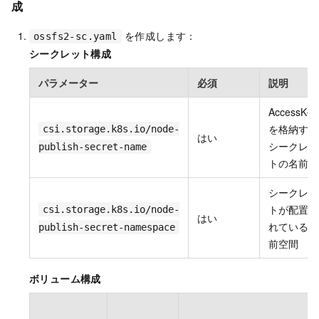
成
を作成します：
ossfs2-sc.yaml
シークレット構成
パラメーター
必須
説明
AccessKey
を格納する
csi.storage.k8s.io/node-
はい
シークレッ
publish-secret-name
トの名前
シークレッ
トが配置さ
csi.storage.k8s.io/node-
はい
れている名
publish-secret-namespace
前空間
ボリューム構成