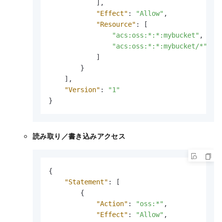
]
,
"Effect"
:
"Allow"
,
"Resource"
:
[
"acs:oss:*:*:mybucket"
,
"acs:oss:*:*:mybucket/*"
]
}
]
,
"Version"
:
"1"
}
読み取り／書き込みアクセス
{
"Statement"
:
[
{
"Action"
:
"oss:*"
,
"Effect"
:
"Allow"
,