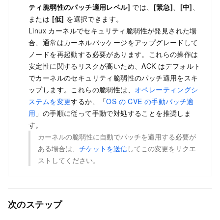
ティ脆弱性のパッチ適用レベル]
では、
[緊急]
、
[中]
、
または
[低]
を選択できます。
Linux カーネルでセキュリティ脆弱性が発見された場
合、通常はカーネルパッケージをアップグレードして
ノードを再起動する必要があります。これらの操作は
安定性に関するリスクが高いため、ACK はデフォルト
でカーネルのセキュリティ脆弱性のパッチ適用をスキ
ップします。これらの脆弱性は、
オペレーティングシ
ステムを変更
するか、「
OS の CVE の手動パッチ適
用
」の手順に従って手動で対処することを推奨しま
す。
カーネルの脆弱性に自動でパッチを適用する必要が
ある場合は、
チケットを送信
してこの変更をリクエ
ストしてください。
次のステップ