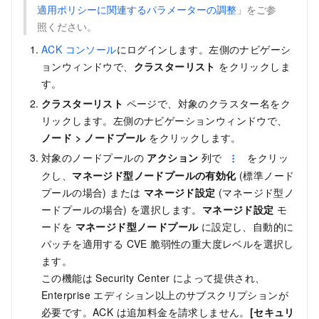
適用ポリシーに関連するパラメーターの調整
」をご参
照ください。
ACK コンソール
にログインします。左側のナビゲーシ
ョンウィンドウで、
クラスターリスト
をクリックしま
す。
クラスターリスト
ページで、対象のクラスター名をク
リックします。左側のナビゲーションウィンドウで、
ノード
>
ノードプール
をクリックします。
対象のノードプールの
アクション
列で
をクリッ
クし、
マネージド型ノードプールの有効化
(標準ノード
プールの場合) または
マネージド設定
(マネージド型ノ
ードプールの場合) を選択します。
マネージド設定
モ
ードを
マネージド型ノードプール
に設定し、自動的に
パッチを適用する CVE 脆弱性の重大度レベルを選択し
ます。
この機能は Security Center によって提供され、
Enterprise エディション以上のサブスクリプションが
必要です。ACK は追加料金を請求しません。
[セキュリ