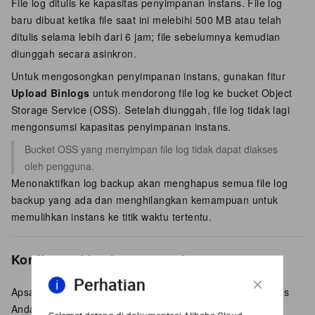
File log ditulis ke kapasitas penyimpanan instans. File log
baru dibuat ketika file saat ini melebihi 500 MB atau telah
ditulis selama lebih dari 6 jam; file sebelumnya kemudian
diunggah secara asinkron.
Untuk mengosongkan penyimpanan instans, gunakan fitur
Upload Binlogs
untuk mendorong file log ke bucket Object
Storage Service (OSS). Setelah diunggah, file log tidak lagi
mengonsumsi kapasitas penyimpanan instans.
Bucket OSS yang menyimpan file log tidak dapat diakses
oleh pengguna.
Menonaktifkan log backup akan menghapus semua file log
backup yang ada dan menghilangkan kemampuan untuk
memulihkan instans ke titik waktu tertentu.
Konfigurasi backup otomatis
Perhatian
ApsaraDB RDS secara otomatis melakukan backup instans
Anda berdasarkan kebijakan backup yang Anda