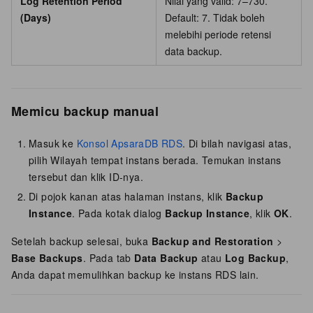
Log Retention Period
Nilai yang valid: 7–730.
(Days)
Default: 7. Tidak boleh
melebihi periode retensi
data backup.
Memicu backup manual
Masuk ke
Konsol ApsaraDB RDS
. Di bilah navigasi atas,
pilih Wilayah tempat instans berada. Temukan instans
tersebut dan klik ID-nya.
Di pojok kanan atas halaman instans, klik
Backup
Instance
. Pada kotak dialog
Backup Instance
, klik
OK
.
Setelah backup selesai, buka
Backup and Restoration
>
Base Backups
. Pada tab
Data Backup
atau
Log Backup
,
Anda dapat memulihkan backup ke instans RDS lain.