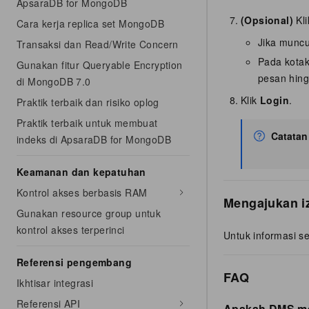
ApsaraDB for MongoDB
(Opsional)
Kl
Cara kerja replica set MongoDB
Jika munc
Transaksi dan Read/Write Concern
Pada kotak
Gunakan fitur Queryable Encryption
pesan hing
di MongoDB 7.0
Klik
Login
.
Praktik terbaik dan risiko oplog
Praktik terbaik untuk membuat
Catatan
indeks di ApsaraDB for MongoDB
Keamanan dan kepatuhan
Kontrol akses berbasis RAM
Mengajukan i
Gunakan resource group untuk
kontrol akses terperinci
Untuk informasi s
Referensi pengembang
FAQ
Ikhtisar integrasi
Referensi API
Apakah DMS me