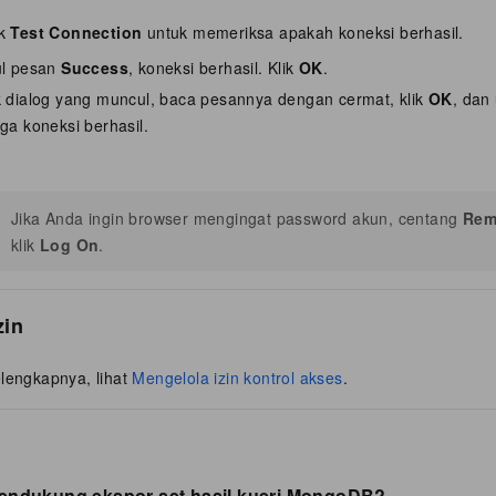
ik
Test Connection
untuk memeriksa apakah koneksi berhasil.
ul pesan
Success
, koneksi berhasil. Klik
OK
.
 dialog yang muncul, baca pesannya dengan cermat, klik
OK
, dan
ga koneksi berhasil.
Jika Anda ingin browser mengingat password akun, centang
Rem
klik
Log On
.
zin
elengkapnya, lihat
Mengelola izin kontrol akses
.
ndukung ekspor set hasil kueri MongoDB?