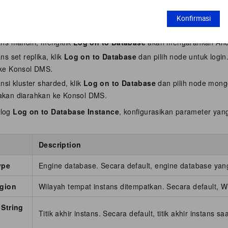
 yang ingin Anda kelola atau klik
Manage
di kolom
Actions
.
Konfirmasi
n atas halaman
Basic Information
, klik
Log on to Database
.
ans mandiri, mengklik
Log on to Database
akan mengarahkan And
ns set replika, klik
Log on to Database
dan pilih node untuk logi
 ke Konsol DMS.
nsi kluster sharded, klik
Log on to Database
dan pilih node mong
akan diarahkan ke Konsol DMS.
alog
Log on to Database Instance
, konfigurasikan parameter yang
Description
ype
Engine database. Secara default, engine database yang
egion
Wilayah tempat instans ditempatkan. Secara default, Wila
String
Titik akhir instans. Secara default, titik akhir instans saa