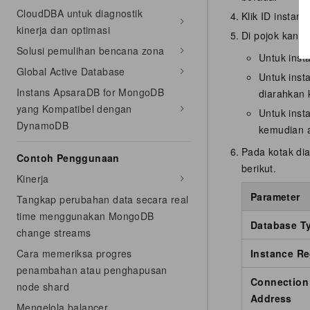
CloudDBA untuk diagnostik
Klik ID instans
kinerja dan optimasi
Di pojok kana
Solusi pemulihan bencana zona
Untuk inst
Global Active Database
Untuk insta
Instans ApsaraDB for MongoDB
diarahkan
yang Kompatibel dengan
Untuk insta
DynamoDB
kemudian 
Pada kotak di
Contoh Penggunaan
berikut.
Kinerja
Parameter
Tangkap perubahan data secara real
time menggunakan MongoDB
Database T
change streams
Cara memeriksa progres
Instance R
penambahan atau penghapusan
Connection 
node shard
Address
Mengelola balancer