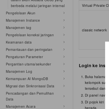
Virtual Private 
berbeda melalui jaringan internal
Pengelolaan Akun
Manajemen Instance
Manajemen tag
classic network
Pengelolaan koneksi jaringan
Keamanan data
Pemantauan dan peringatan
Pengaturan Parameter
Pergantian utama/sekunder
Login ke inst
Manajemen Log
Buka halama
Kemampuan AI MongoDB
kelompok sumb
Migrasi dan Sinkronisasi Data
tersebut dan kl
Pencadangan dan Pemulihan
Di panel naviga
Data
Di pojok kiri 
Manajemen Acara
berada.