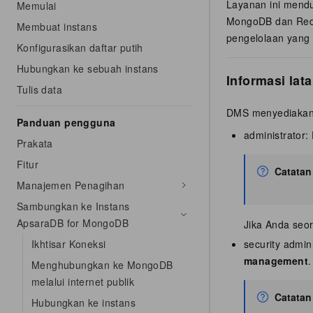
Layanan ini mendu
Memulai
MongoDB dan Red
Membuat instans
pengelolaan yang
Konfigurasikan daftar putih
Hubungkan ke sebuah instans
Informasi lat
Tulis data
DMS menyediakan 
Panduan pengguna
administrator:
Prakata
Fitur
Catatan
Manajemen Penagihan
Sambungkan ke Instans
ApsaraDB for MongoDB
Jika Anda seor
Ikhtisar Koneksi
security admi
management
.
Menghubungkan ke MongoDB
melalui internet publik
Catatan
Hubungkan ke instans