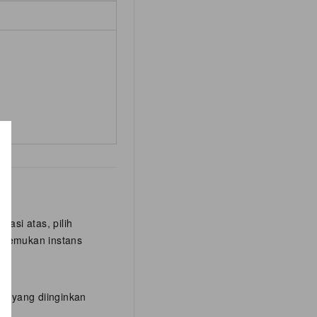
igasi atas, pilih
, temukan instans
es
.
ns yang diinginkan