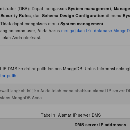
nistrator (DBA): Dapat mengakses
System management
,
Manage
,
Security Rules
, dan
Schema Design Configuration
di menu
Sy
 Tidak dapat mengakses menu
System management
.
rang common user, Anda harus
mengajukan izin database Mongo
telah Anda otorisasi.
IP DMS ke daftar putih instans MongoDB. Untuk informasi selengk
tar putih
.
ewati langkah ini jika Anda telah menambahkan alamat IP server D
nstans MongoDB Anda.
Tabel 1.
Alamat IP server DMS
DMS server IP addresses