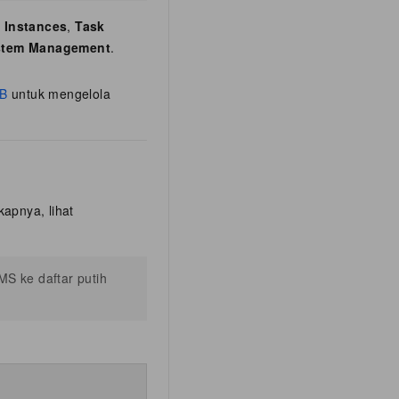
 Instances
,
Task
stem Management
.
DB
untuk mengelola
apnya, lihat
MS ke daftar putih