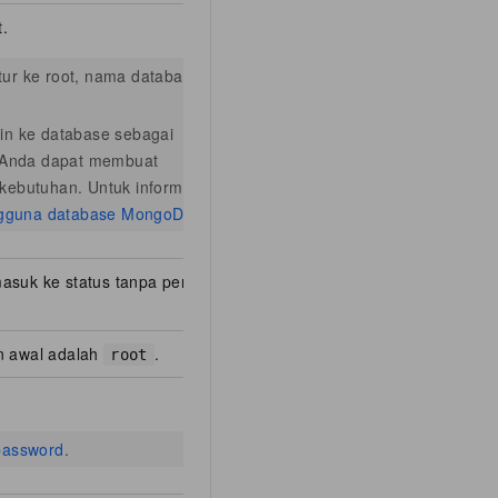
t.
tur ke root, nama database-
in ke database sebagai
. Anda dapat membuat
kebutuhan. Untuk informasi
ngguna database MongoDB
.
asuk ke status tanpa perlu
n awal adalah
.
root
password
.