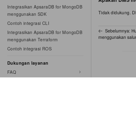
Integrasikan ApsaraDB for MongoDB
Tidak didukung. D
menggunakan SDK
Contoh integrasi CLI
Sebelumnya:
Hu
Integrasikan ApsaraDB for MongoDB
menggunakan salu
menggunakan Terraform
Contoh integrasi ROS
Dukungan layanan
FAQ
Makalah putih kinerja
Dampak performa dari mengaktifkan
audit log
Ukur kapasitas koneksi instans
mandiri
Uji stres koneksi maksimum untuk
instans set replika