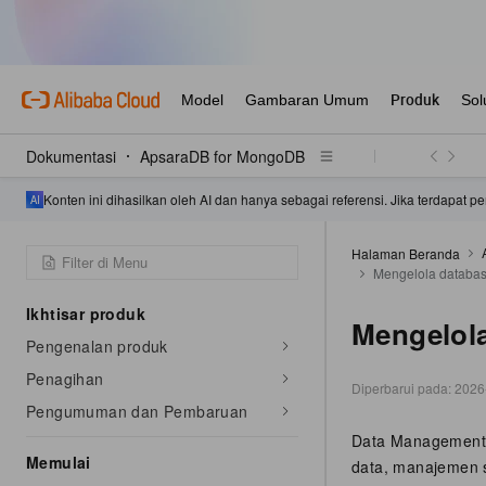
Dokumentasi
ApsaraDB for MongoDB
Konten ini dihasilkan oleh AI dan hanya sebagai referensi. Jika terdapat
Halaman Beranda
Mengelola datab
Ikhtisar produk
Mengelol
Pengenalan produk
Penagihan
Diperbarui pada:
2026
Pengumuman dan Pembaruan
Data Management 
Memulai
data, manajemen 