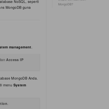
database NoSQL, seperti
MongoDB?
tans MongoDB guna
stem management
.
dan
Access IP
atabase MongoDB Anda.
di menu
System
ction
.