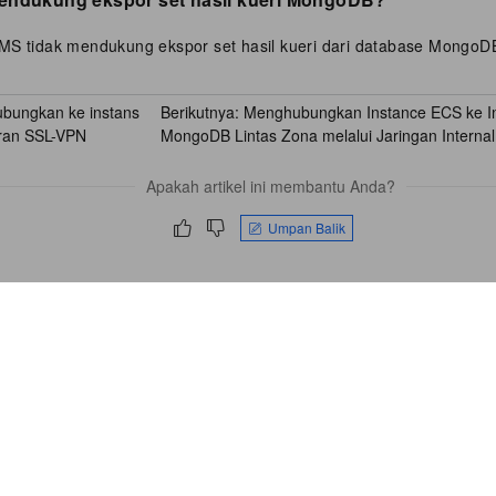
MS tidak mendukung ekspor set hasil kueri dari database MongoD
bungkan ke instans
Berikutnya:
Menghubungkan Instance ECS ke I
ran SSL-VPN
MongoDB Lintas Zona melalui Jaringan Internal
Apakah artikel ini membantu Anda?
Umpan Balik