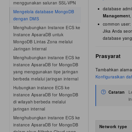
menggunakan saluran SSL-VPN
database admi
Mengelola database MongoDB
Management
dengan DMS
common user:
Menghubungkan Instance ECS ke
Jika Anda seo
Instance ApsaraDB untuk
database yang 
MongoDB Lintas Zona melalui
Jaringan Internal
Prasyarat
Menghubungkan instance ECS ke
instance ApsaraDB for MongoDB
Tambahkan alamat 
yang menggunakan tipe jaringan
Konfigurasikan daf
berbeda melalui jaringan internal
Hubungkan instance ECS ke
Catatan
L
instance ApsaraDB for MongoDB
i
di wilayah berbeda melalui
jaringan internal
Menghubungkan instance ECS ke
instance ApsaraDB for MongoDB
Network type
dalam akun Alibaba Cloud yang