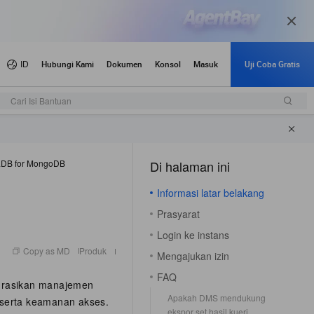
Cari Isi Bantuan
aDB for MongoDB
Di halaman ini
（1）
Informasi latar belakang
Prasyarat
Login ke instans
Copy as MD
Produk
Mengajukan izin
FAQ
grasikan manajemen
Apakah DMS mendukung
serta keamanan akses.
ekspor set hasil kueri