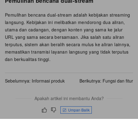
Pemulihan bencana dual-stream
Pemulihan bencana dual-stream adalah kebijakan streaming
langsung. Kebijakan ini melibatkan mendorong dua aliran,
utama dan cadangan, dengan konten yang sama ke jalur
URL yang sama secara bersamaan. Jika salah satu aliran
terputus, sistem akan beralih secara mulus ke aliran lainnya,
memastikan transmisi layanan langsung yang tidak terputus
dan berkualitas tinggi.
Sebelumnya:
Informasi produk
Berikutnya:
Fungsi dan fitur
Apakah artikel ini membantu Anda?
Umpan Balik