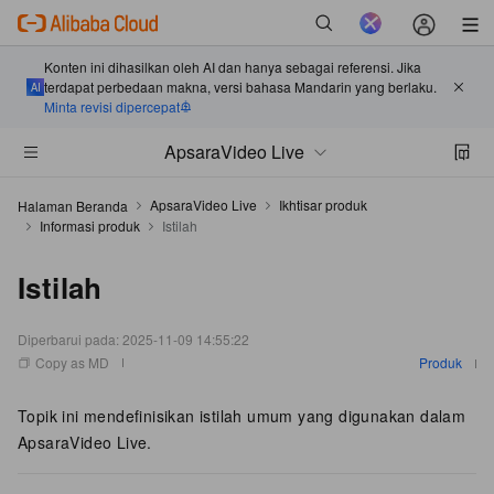
Konten ini dihasilkan oleh AI dan hanya sebagai referensi. Jika
terdapat perbedaan makna, versi bahasa Mandarin yang berlaku.
Minta revisi dipercepat
ApsaraVideo Live
ApsaraVideo Live
Ikhtisar produk
Halaman Beranda
Informasi produk
Istilah
Istilah
Diperbarui pada:
2025-11-09 14:55:22
Copy as MD
Produk
Topik ini mendefinisikan istilah umum yang digunakan dalam
ApsaraVideo Live.