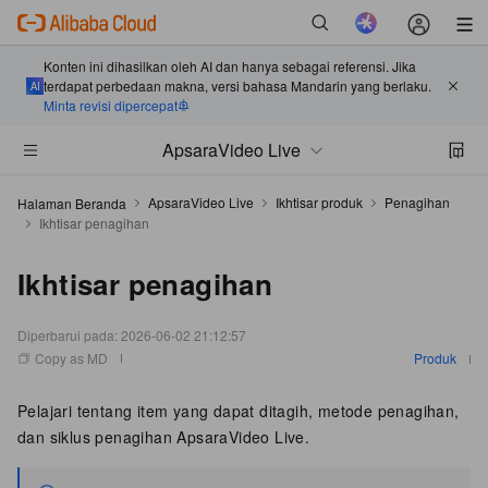
Konten ini dihasilkan oleh AI dan hanya sebagai referensi. Jika
terdapat perbedaan makna, versi bahasa Mandarin yang berlaku.
Minta revisi dipercepat
ApsaraVideo Live
ApsaraVideo Live
Ikhtisar produk
Penagihan
Halaman Beranda
Ikhtisar penagihan
Ikhtisar penagihan
Diperbarui pada:
2026-06-02 21:12:57
Copy as MD
Produk
Pelajari tentang item yang dapat ditagih, metode penagihan,
dan siklus penagihan ApsaraVideo Live.