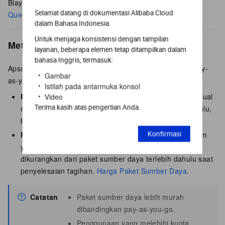
Biaya SDK klien mencakup
Push SDK
,
Player SDK
, dan
Selamat datang di dokumentasi Alibaba Cloud
Queen SDK
.
dalam Bahasa Indonesia.
Untuk menjaga konsistensi dengan tampilan
Metode penagihan
layanan, beberapa elemen tetap ditampilkan dalam
bahasa Inggris, termasuk:
ApsaraVideo Live mendukung dua metode penagihan: pay-
Gambar
as-you-go dan paket sumber daya.
Istilah pada antarmuka konsol
Pay-as-you-go
: Ditagih berdasarkan penggunaan aktual
Video
Terima kasih atas pengertian Anda.
setiap item yang dapat ditagih. Gunakan terlebih dahulu,
bayar kemudian.
Paket sumber daya
: Kuota diskon prabayar untuk item
Konfirmasi
yang dapat ditagih tertentu. Penggunaan akan
dikurangkan dari paket sumber daya terlebih dahulu saat
penyelesaian tagihan.
Harga Paket Sumber Daya
.
Catatan
Paket sumber daya lebih murah
dibandingkan pay-as-you-go.
Penggunaan yang melebihi kuota