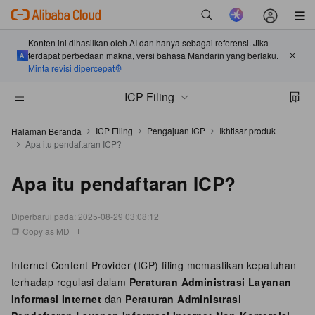
Konten ini dihasilkan oleh AI dan hanya sebagai referensi. Jika
terdapat perbedaan makna, versi bahasa Mandarin yang berlaku.
Minta revisi dipercepat
ICP Filing
ICP Filing
Pengajuan ICP
Ikhtisar produk
Halaman Beranda
Apa itu pendaftaran ICP?
Apa itu pendaftaran ICP?
Diperbarui pada:
2025-08-29 03:08:12
Copy as MD
Internet Content Provider (ICP) filing memastikan kepatuhan
terhadap regulasi dalam
Peraturan Administrasi Layanan
Informasi Internet
dan
Peraturan Administrasi