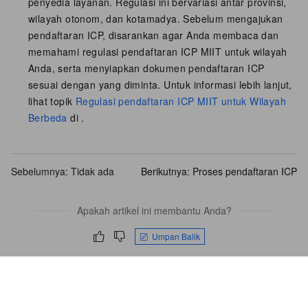
penyedia layanan. Regulasi ini bervariasi antar provinsi,
wilayah otonom, dan kotamadya. Sebelum mengajukan
pendaftaran ICP, disarankan agar Anda membaca dan
memahami regulasi pendaftaran ICP MIIT untuk wilayah
Anda, serta menyiapkan dokumen pendaftaran ICP
sesuai dengan yang diminta. Untuk informasi lebih lanjut,
lihat topik
Regulasi pendaftaran ICP MIIT untuk Wilayah
Berbeda
di .
Sebelumnya: Tidak ada
Berikutnya:
Proses pendaftaran ICP
Apakah artikel ini membantu Anda?
Umpan Balik