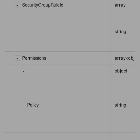
SecurityGroupRuleId
array
string
Permissions
array<objec
object
Policy
string