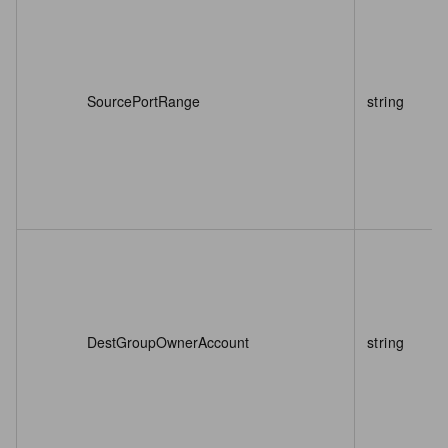
SourcePortRange
string
DestGroupOwnerAccount
string