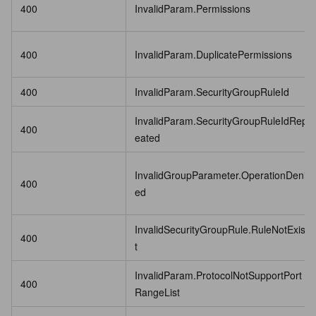
400
InvalidParam.Permissions
400
InvalidParam.DuplicatePermissions
400
InvalidParam.SecurityGroupRuleId
InvalidParam.SecurityGroupRuleIdRep
400
eated
InvalidGroupParameter.OperationDeni
400
ed
InvalidSecurityGroupRule.RuleNotExis
400
t
InvalidParam.ProtocolNotSupportPort
400
RangeList