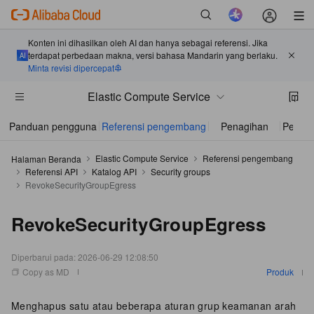
Konten ini dihasilkan oleh AI dan hanya sebagai referensi. Jika
terdapat perbedaan makna, versi bahasa Mandarin yang berlaku.
Minta revisi dipercepat
Elastic Compute Service
Panduan pengguna
Referensi pengembang
Penagihan
Perta
Elastic Compute Service
Referensi pengembang
Halaman Beranda
Referensi API
Katalog API
Security groups
RevokeSecurityGroupEgress
RevokeSecurityGroupEgress
Diperbarui pada:
2026-06-29 12:08:50
Copy as MD
Produk
Menghapus satu atau beberapa aturan grup keamanan arah