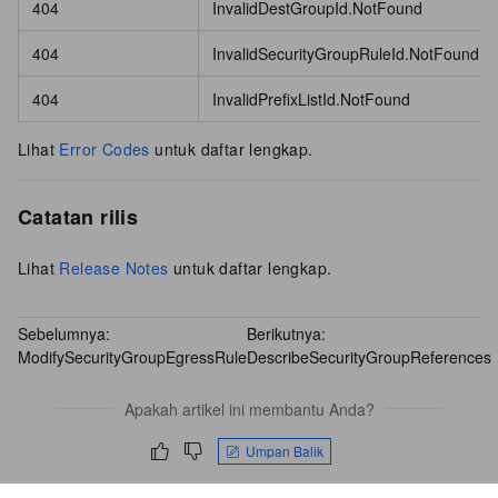
404
InvalidDestGroupId.NotFound
404
InvalidSecurityGroupRuleId.NotFound
404
InvalidPrefixListId.NotFound
Lihat
Error Codes
untuk daftar lengkap.
Catatan rilis
Lihat
Release Notes
untuk daftar lengkap.
Sebelumnya:
Berikutnya:
ModifySecurityGroupEgressRule
DescribeSecurityGroupReferences
Apakah artikel ini membantu Anda?
Umpan Balik