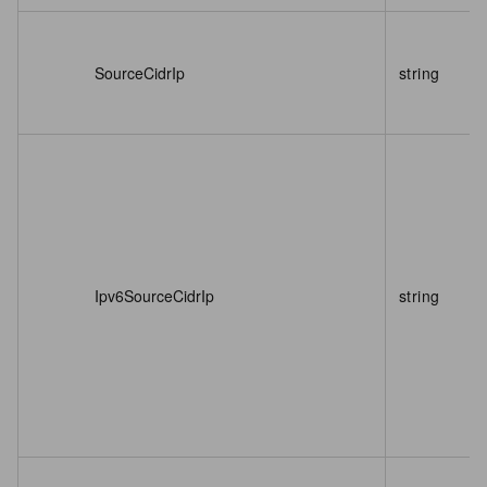
SourceCidrIp
string
Ipv6SourceCidrIp
string