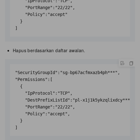
    "IpProtocol":"TCP",

    "PortRange":"22/22",

    "Policy":"accept"

  }

Hapus berdasarkan daftar awalan.
"SecurityGroupId":"sg-bp67acfmxazb4ph***",

"Permissions":[

  {

    "IpProtocol":"TCP",

    "DestPrefixListId":"pl-x1j1k5ykzqlixdcy****", 
    "PortRange":"22/22",

    "Policy":"accept",

  }
