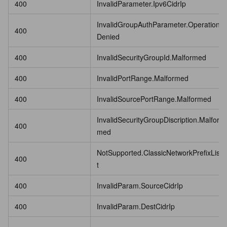
400
InvalidParameter.Ipv6CidrIp
InvalidGroupAuthParameter.Operation
400
Denied
400
InvalidSecurityGroupId.Malformed
400
InvalidPortRange.Malformed
400
InvalidSourcePortRange.Malformed
InvalidSecurityGroupDiscription.Malfor
400
med
NotSupported.ClassicNetworkPrefixLis
400
t
400
InvalidParam.SourceCidrIp
400
InvalidParam.DestCidrIp