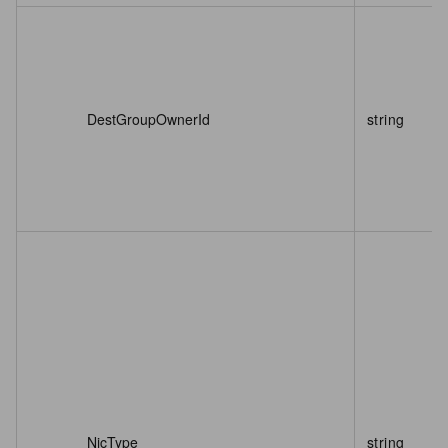
DestGroupOwnerId
string
NicType
string