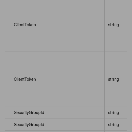
ClientToken
string
ClientToken
string
SecurityGroupId
string
SecurityGroupId
string