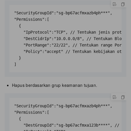
"SecurityGroupId":"sg-bp67acfmxazb4ph***",

"Permissions":[

  {

    "IpProtocol":"TCP", // Tentukan jenis protokol
    "DestCidrIp":"10.0.0.0/8", // Tentukan Blok CI
    "PortRange":"22/22", // Tentukan range Port tu
    "Policy":"accept" // Tentukan kebijakan otoris
  }

Hapus berdasarkan grup keamanan tujuan.
"SecurityGroupId":"sg-bp67acfmxazb4ph***",

"Permissions":[

  {

    "DestGroupId":"sg-bp67acfmxa123b****", // Tent