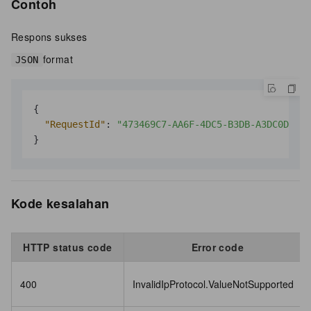
Contoh
Respons sukses
format
JSON
{
"RequestId"
:
"473469C7-AA6F-4DC5-B3DB-A3DC0DE3**
}
Kode kesalahan
HTTP status code
Error code
400
InvalidIpProtocol.ValueNotSupported