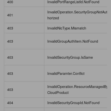
400
InvalidPortRangeListId.NotFound
InvalidOperation.SecurityGroupNotAut
401
horized
403
InvalidNicType.Mismatch
403
InvalidGroupAuthItem.NotFound
403
InvalidSecurityGroup.IsSame
403
InvalidParamter.Conflict
InvalidOperation.ResourceManagedBy
403
CloudProduct
404
InvalidSecurityGroupId.NotFound