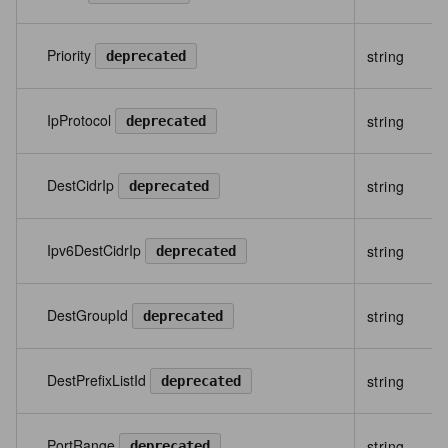
Priority
string
deprecated
IpProtocol
string
deprecated
DestCidrIp
string
deprecated
Ipv6DestCidrIp
string
deprecated
DestGroupId
string
deprecated
DestPrefixListId
string
deprecated
PortRange
string
deprecated