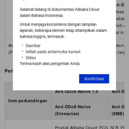
Anti-DDo
Selamat datang di dokumentasi Alibaba Cloud
batasan 
dalam Bahasa Indonesia.
produk cl
Untuk menjaga konsistensi dengan tampilan
DDoS Adv
layanan, beberapa elemen tetap ditampilkan dalam
saat ini.
bahasa Inggris, termasuk:
Anti-DDoS Native 2.0
Anti-DDoS Native
Mendukung p
Gambar
Istilah pada antarmuka konsol
(Pay-as-you-go)
(Enterprise)
tingkat lanjut
Video
Terima kasih atas pengertian Anda.
Perbandingan spesifikasi instans
Konfirmasi
Anti-DDoS Native 1.0
Anti-DDo
Item perbandingan
Anti-DDoS Native
Anti-DD
(Enterprise)
(SMB)
Produk Alibaba Cloud: ECS, SLB, EIP