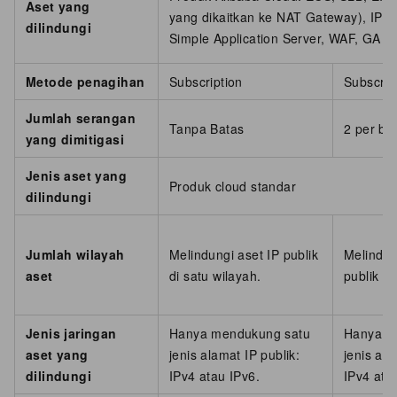
Aset yang
yang dikaitkan ke NAT Gateway), IPv
dilindungi
Simple Application Server, WAF, GA
Metode penagihan
Subscription
Subscrip
Jumlah serangan
Tanpa Batas
2 per bu
yang dimitigasi
Jenis aset yang
Produk cloud standar
dilindungi
Jumlah wilayah
Melindungi aset IP publik
Melindun
aset
di satu wilayah.
publik di
Jenis jaringan
Hanya mendukung satu
Hanya m
aset yang
jenis alamat IP publik:
jenis ala
dilindungi
IPv4 atau IPv6.
IPv4 ata