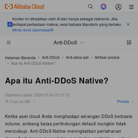
Konten ini dihasilkan oleh AI dan hanya sebagai referensi. Jika
terdapat perbedaan makna, versi bahasa Mandarin yang berlaku.
Minta revisi dipercepat
Anti-DDoS
Anti-DDoS
Anti-ddos asli
Ikhtisar produk
Halaman Beranda
Apa itu Anti-DDoS Native?
Apa itu Anti-DDoS Native?
Diperbarui pada:
2026-07-30 20:12:12
Copy as MD
Produk
Ketika aset cloud Anda menghadapi serangan DDoS berbasis
volume, ambang batas perlindungan default mungkin tidak
mencukupi. Anti-DDoS Native meningkatkan pertahanan