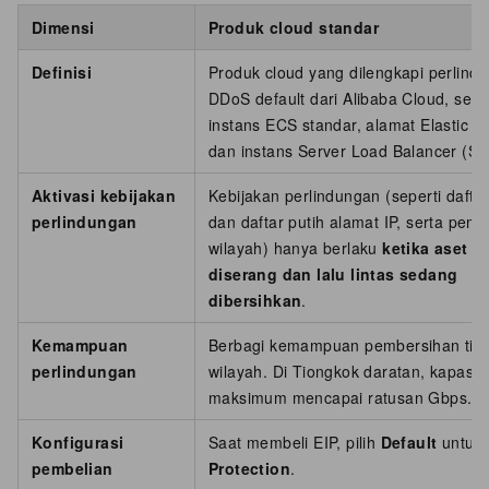
Dimensi
Produk cloud standar
Definisi
Produk cloud yang dilengkapi perlind
DDoS default dari Alibaba Cloud, sepe
instans ECS standar, alamat Elastic IP
dan instans Server Load Balancer (SL
Aktivasi kebijakan
Kebijakan perlindungan (seperti dafta
perlindungan
dan daftar putih alamat IP, serta pemb
wilayah) hanya berlaku
ketika aset 
diserang dan lalu lintas sedang
dibersihkan
.
Kemampuan
Berbagi kemampuan pembersihan tin
perlindungan
wilayah. Di Tiongkok daratan, kapasit
maksimum mencapai ratusan Gbps.
Konfigurasi
Saat membeli EIP, pilih
Default
untuk
pembelian
Protection
.