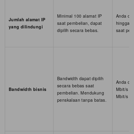
Minimal 100 alamat IP
Anda dap
Jumlah alamat IP
saat pembelian, dapat
hingga 2
yang dilindungi
dipilih secara bebas.
saat pem
Bandwidth dapat dipilih
Anda dap
secara bebas saat
Bandwidth bisnis
Mbit/s h
pembelian. Mendukung
Mbit/s s
penskalaan tanpa batas.