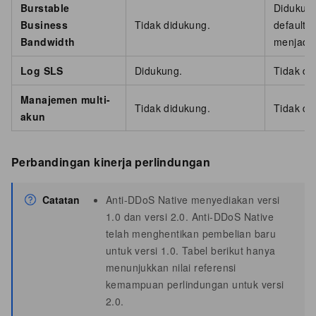
Burstable
Didukung
Business
Tidak didukung.
default. 
Bandwidth
menjadi 5
Log SLS
Didukung.
Tidak di
Manajemen multi-
Tidak didukung.
Tidak di
akun
Perbandingan kinerja perlindungan
Catatan
Anti-DDoS Native menyediakan versi
1.0 dan versi 2.0. Anti-DDoS Native
telah menghentikan pembelian baru
untuk versi 1.0. Tabel berikut hanya
menunjukkan nilai referensi
kemampuan perlindungan untuk versi
2.0.