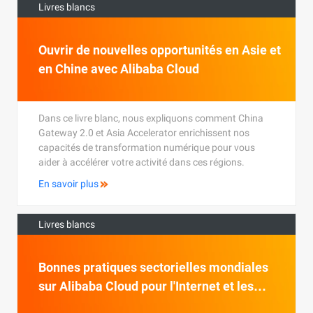
Livres blancs
Ouvrir de nouvelles opportunités en Asie et
en Chine avec Alibaba Cloud
Dans ce livre blanc, nous expliquons comment China
Gateway 2.0 et Asia Accelerator enrichissent nos
capacités de transformation numérique pour vous
aider à accélérer votre activité dans ces régions.
En savoir plus
Livres blancs
Bonnes pratiques sectorielles mondiales
sur Alibaba Cloud pour l'Internet et les
technologies