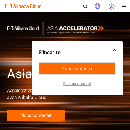
Nouveau
S'inscrire
Nous contacter
Asia Accelerator
Pas maintenant
Accélérez votre transformation numérique en Asie
avec Alibaba Cloud.
Nous contacter