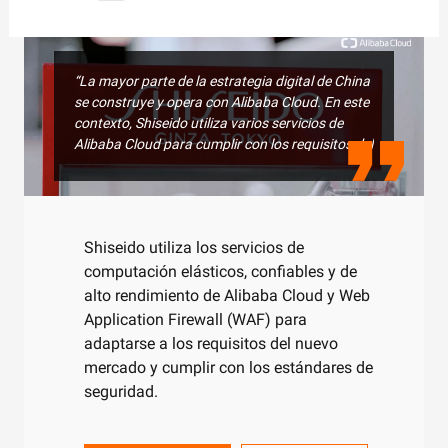
“La mayor parte de la estrategia digital de China
se construye y opera con Alibaba Cloud. En este
contexto, Shiseido utiliza varios servicios de
Alibaba Cloud para cumplir con los requisitos del
nuevo mercado. Además, con el creciente
enfoque en la seguridad, hemos estado
trabajando estrechamente con Alibaba Cloud
para cumplir con los estándares de seguridad”.
Shiseido utiliza los servicios de
Keisuke Fujii, vicepresidente de TIC, SHISEIDO
computación elásticos, confiables y de
China
alto rendimiento de Alibaba Cloud y Web
Application Firewall (WAF) para
adaptarse a los requisitos del nuevo
mercado y cumplir con los estándares de
seguridad.