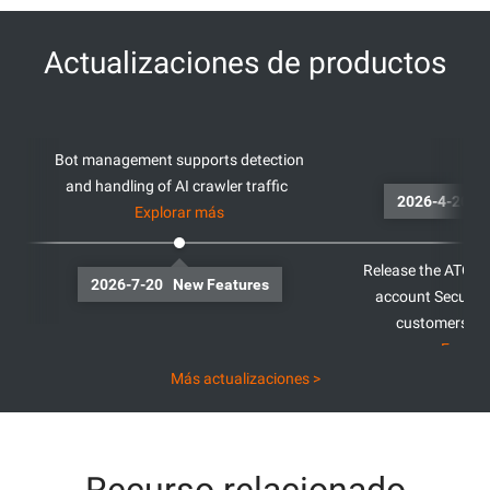
Actualizaciones de productos
Bot management supports detection
and handling of AI crawler traffic
20
Explorar más
Release the ATO Fe
2026-7-20 New Features
account Security
customers ou
Explor
Más actualizaciones >
Recurso relacionado