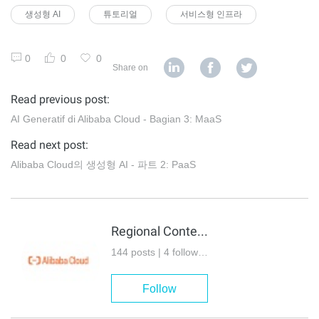
생성형 AI
튜토리얼
서비스형 인프라
0
0
0
Share on
Read previous post:
AI Generatif di Alibaba Cloud - Bagian 3: MaaS
Read next post:
Alibaba Cloud의 생성형 AI - 파트 2: PaaS
Regional Content Hub
144 posts | 4 followers
Follow