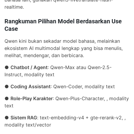
realtime.
Rangkuman Pilihan Model Berdasarkan Use
Case
Qwen kini bukan sekadar model bahasa, melainkan
ekosistem AI multimodal lengkap yang bisa menulis,
melihat, mendengar, dan berbicara.
●
Chatbot / Agent
: Qwen-Max atau Qwen-2.5-
Instruct, modality text
●
Coding Assistant
: Qwen-Coder, modality text
●
Role-Play Karakter
: Qwen-Plus-Character, , modality
text
●
Sistem RAG
: text-embedding-v4 + gte-rerank-v2, ,
modality text/vector