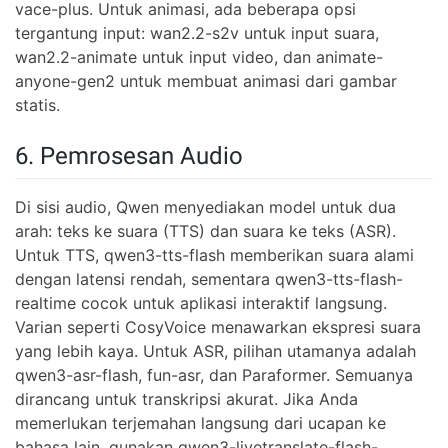
vace-plus. Untuk animasi, ada beberapa opsi
tergantung input: wan2.2-s2v untuk input suara,
wan2.2-animate untuk input video, dan animate-
anyone-gen2 untuk membuat animasi dari gambar
statis.
6. Pemrosesan Audio
Di sisi audio, Qwen menyediakan model untuk dua
arah: teks ke suara (TTS) dan suara ke teks (ASR).
Untuk TTS, qwen3-tts-flash memberikan suara alami
dengan latensi rendah, sementara qwen3-tts-flash-
realtime cocok untuk aplikasi interaktif langsung.
Varian seperti CosyVoice menawarkan ekspresi suara
yang lebih kaya. Untuk ASR, pilihan utamanya adalah
qwen3-asr-flash, fun-asr, dan Paraformer. Semuanya
dirancang untuk transkripsi akurat. Jika Anda
memerlukan terjemahan langsung dari ucapan ke
bahasa lain, gunakan qwen3-livetranslate-flash-