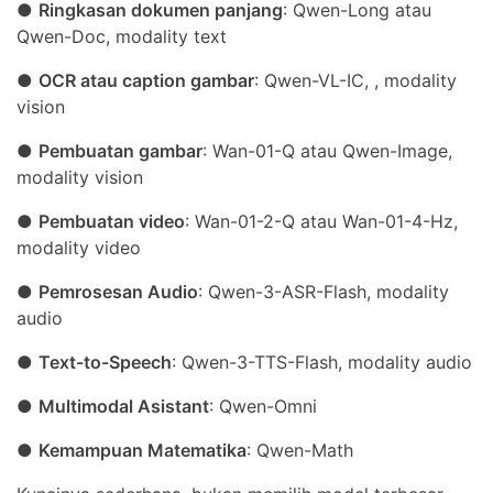
●
Ringkasan dokumen panjang
: Qwen-Long atau
Qwen-Doc, modality text
●
OCR atau caption gambar
: Qwen-VL-IC, , modality
vision
●
Pembuatan gambar
: Wan-01-Q atau Qwen-Image,
modality vision
●
Pembuatan video
: Wan-01-2-Q atau Wan-01-4-Hz,
modality video
●
Pemrosesan Audio
: Qwen-3-ASR-Flash, modality
audio
●
Text-to-Speech
: Qwen-3-TTS-Flash, modality audio
●
Multimodal Asistant
: Qwen-Omni
●
Kemampuan Matematika
: Qwen-Math