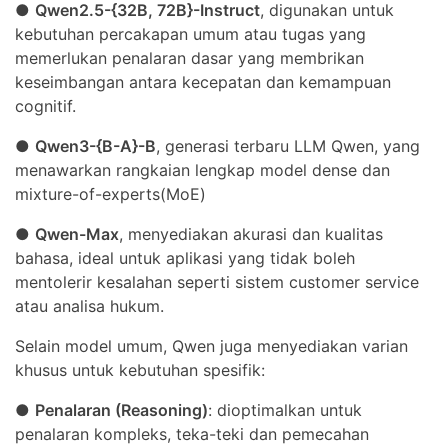
●
Qwen2.5-{32B, 72B}-Instruct
, digunakan untuk
kebutuhan percakapan umum atau tugas yang
memerlukan penalaran dasar yang membrikan
keseimbangan antara kecepatan dan kemampuan
cognitif.
●
Qwen3-{B-A}-B
, generasi terbaru LLM Qwen, yang
menawarkan rangkaian lengkap model dense dan
mixture-of-experts(MoE)
●
Qwen-Max
, menyediakan akurasi dan kualitas
bahasa, ideal untuk aplikasi yang tidak boleh
mentolerir kesalahan seperti sistem customer service
atau analisa hukum.
Selain model umum, Qwen juga menyediakan varian
khusus untuk kebutuhan spesifik:
●
Penalaran (Reasoning)
: dioptimalkan untuk
penalaran kompleks, teka-teki dan pemecahan